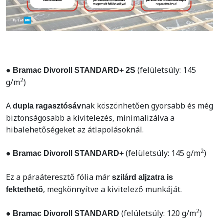
(felületsúly: 145
● Bramac Divoroll STANDARD+ 2S
2
g/m
)
A
nak köszönhetően gyorsabb és még
dupla ragasztósáv
biztonságosabb a kivitelezés, minimalizálva a
hibalehetőségeket az átlapolásoknál.
2
(felületsúly: 145 g/m
)
● Bramac Divoroll STANDARD+
Ez a páraáteresztő fólia már
szilárd aljzatra is
, megkönnyítve a kivitelező munkáját.
fektethető
2
(felületsúly: 120 g/m
)
● Bramac Divoroll STANDARD