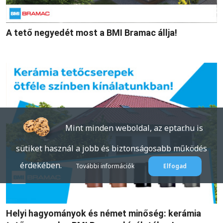
A tető negyedét most a BMI Bramac állja!
Mint minden weboldal, az eptar.hu is
sütiket használ a jobb és biztonságosabb működés
érdekében.
További információk
Elfogad
Helyi hagyományok és német minőség: kerámia