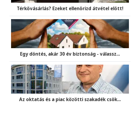
Térkővásárlás? Ezeket ellenőrizd átvétel előtt!
Egy döntés, akár 30 év biztonság - válassz...
Az oktatás és a piac közötti szakadék csök...