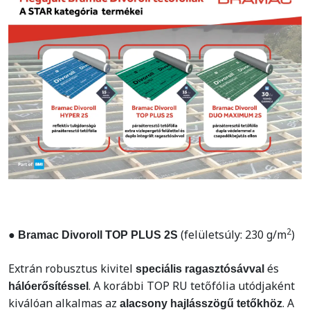
2
(felületsúly: 230 g/m
)
● Bramac Divoroll TOP PLUS 2S
Extrán robusztus kivitel
és
speciális ragasztósávval
. A korábbi TOP RU tetőfólia utódjaként
hálóerősítéssel
kiválóan alkalmas az
. A
alacsony hajlásszögű tetőkhöz