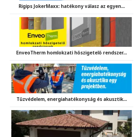
Rigips JokerMaxx: hatékony válasz az egyen...
EnveoTherm homlokzati hőszigetelő rendszer...
Tűzvédelem, energiahatékonyság és akusztik...