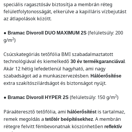
speciális ragasztósáv biztosítja a membrán réteg
felületfolytonosságát, elkerülve a kapilláris vízbejutást
az átlapolások között.
(felületsúly: 200
● Bramac Divoroll DUO MAXIMUM 2S
2
g/m
)
Csúcskategóriás tetőfólia BMI szabadalmaztatott
technológiával és kiemelkedő
.
30 év termékgaranciával
Akár 12 hétig lefedetlenül hagyható, ami nagy
szabadságot ad a munkaszervezésben.
Hálóerősítése
extra szakítószilárdságot és biztonságot nyújt.
2
(felületsúly: 150 g/m
)
● Bramac Divoroll HYPER 2S
Páraáteresztő tetőfólia, ami
is tartalmaz,
hálóerősítést
remek megoldás a
. A membrán
tetőtér beépítésekhez
rétegre felvitt fémbevonatnak köszönhetően
reflektív