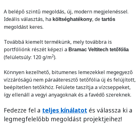
A belépő szintű megoldás, új, modern megjelenéssel.
Ideális választás, ha
, de
költséghatékony
tartós
megoldást keres.
Továbbá kiemelt termékünk, mely továbbra is
portfóliónk részét képezi a
Bramac Veltitech tetőfólia
2
(felületsúly: 120 g/m
).
Könnyen kezelhető, bitumenes lemezekkel megegyező
vízzáróságú nem páraáteresztő tetőfólia új és felújított,
beépítetlen tetőkhöz. Felülete taszítja a vízcseppeket,
így ellenáll a vegyi anyagoknak és a favédő szereknek.
Fedezze fel a
teljes kínálatot
és válassza ki a
legmegfelelőbb megoldást projektjeihez!