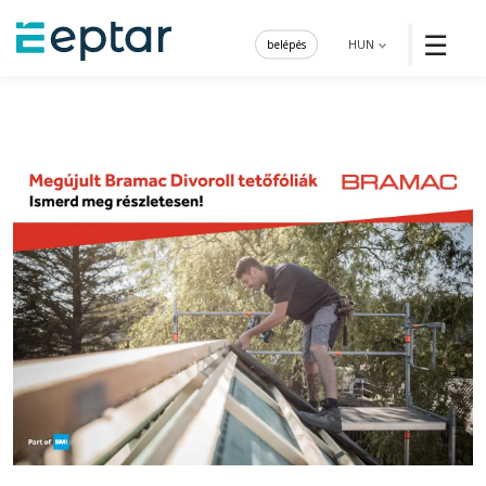
☰
belépés
HUN