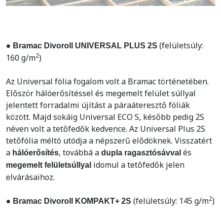
(felületsúly:
● Bramac Divoroll UNIVERSAL PLUS 2S
2
160 g/m
)
Az Universal fólia fogalom volt a Bramac történetében.
Először hálóerősítéssel és megemelt felület súllyal
jelentett forradalmi újítást a páraáteresztő fóliák
között. Majd sokáig Universal ECO S, később pedig 2S
néven volt a tetőfedők kedvence. Az Universal Plus 2S
tetőfólia méltó utódja a népszerű elődöknek. Visszatért
a
, továbbá a
és
hálóerősítés
dupla ragasztósávval
idomul a tetőfedők jelen
megemelt felületsúllyal
elvárásaihoz.
2
(felületsúly: 145 g/m
)
● Bramac Divoroll KOMPAKT+ 2S