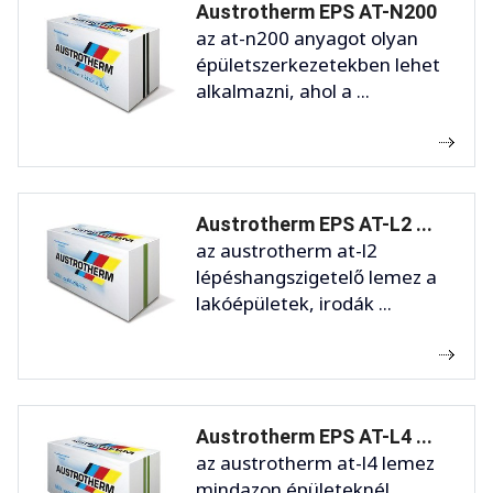
Austrotherm EPS AT-N200
az at-n200 anyagot olyan
épületszerkezetekben lehet
alkalmazni, ahol a ...
Austrotherm EPS AT-L2 ...
az austrotherm at-l2
lépéshangszigetelő lemez a
lakóépületek, irodák ...
Austrotherm EPS AT-L4 ...
az austrotherm at-l4 lemez
mindazon épületeknél