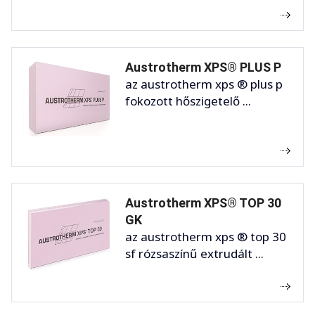
Austrotherm XPS® PLUS P
az austrotherm xps ® plus p
fokozott hőszigetelő ...
Austrotherm XPS® TOP 30
GK
az austrotherm xps ® top 30
sf rózsaszínű extrudált ...