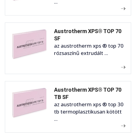
...
Austrotherm XPS® TOP 70
SF
az austrotherm xps ® top 70
rózsaszínű extrudált ...
Austrotherm XPS® TOP 70
TB SF
az austrotherm xps ® top 30
tb termoplasztikusan kötött
...