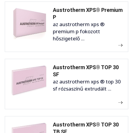
Austrotherm XPS® Premium
P
az austrotherm xps ®
premium p fokozott
hőszigetelő ...
Austrotherm XPS® TOP 30
SF
az austrotherm xps ® top 30
sf rózsaszínű extrudált ...
Austrotherm XPS® TOP 30
TB SF