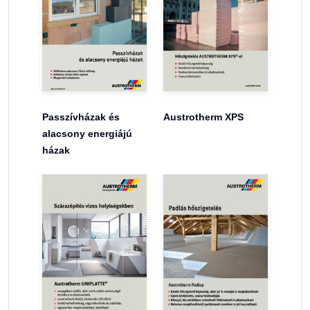
Passzívházak és
Austrotherm XPS
alacsony energiájú
házak