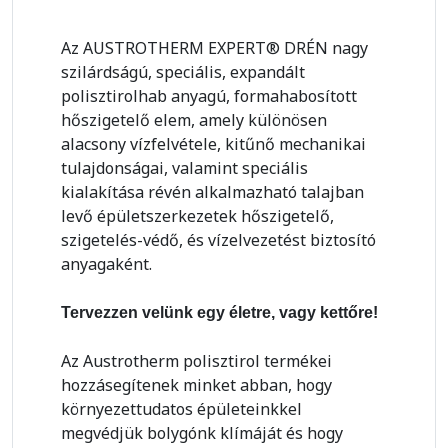
Az AUSTROTHERM EXPERT® DRÉN nagy
szilárdságú, speciális, expandált
polisztirolhab anyagú, formahabosított
hőszigetelő elem, amely különösen
alacsony vízfelvétele, kitűnő mechanikai
tulajdonságai, valamint speciális
kialakítása révén alkalmazható talajban
levő épületszerkezetek hőszigetelő,
szigetelés-védő, és vízelvezetést biztosító
anyagaként.
Tervezzen velünk egy életre, vagy kettőre!
Az Austrotherm polisztirol termékei
hozzásegítenek minket abban, hogy
környezettudatos épületeinkkel
megvédjük bolygónk klímáját és hogy