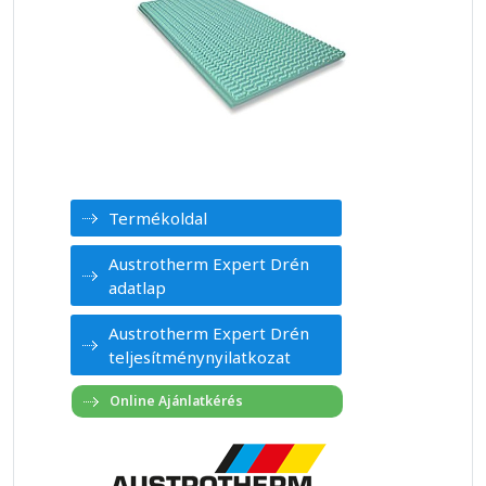
Termékoldal
Austrotherm Expert Drén
adatlap
Austrotherm Expert Drén
teljesítménynyilatkozat