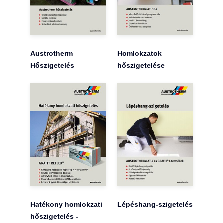
Austrotherm
Homlokzatok
Hőszigetelés
hőszigetelése
Hatékony homlokzati
Lépéshang-szigetelés
hőszigetelés -