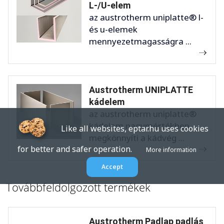
L-/U-elem
az austrotherm uniplatte® l-
és u-elemek
mennyezetmagasságra ...
Austrotherm UNIPLATTE
kádelem
az austrotherm uniplatte®
kádelem nagymértékben
Like all websites, eptar.hu uses cookies
megkönnyíti a kádvég ...
for better and safer operation.
More information
Accept
Továbbfeldolgozott termékek
Austrotherm Padlap padlás