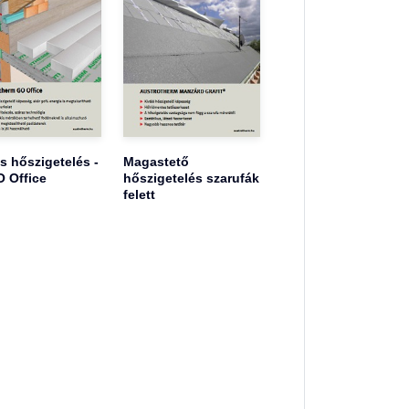
s hőszigetelés -
Magastető
 Office
hőszigetelés szarufák
felett