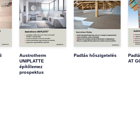
S
Austrotherm
Padlás hőszigetelés
Padlá
UNIPLATTE
AT GO
építőlemez
prospektus