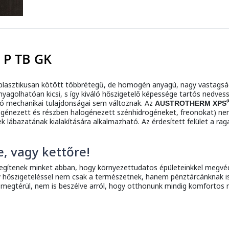
 P TB GK
asztikusan kötött többrétegű, de homogén anyagú, nagy vastagságú 
anyagolhatóan kicsi, s így kiváló hőszigetelő képessége tartós nedve
jó mechanikai tulajdonságai sem változnak. Az
AUSTROTHERM XPS
génezett és részben halogénezett szénhidrogéneket, freonokat) nem
k lábazatának kialakítására alkalmazható. Az érdesített felület a ra
e, vagy kettőre!
segítenek minket abban, hogy környezettudatos épületeinkkel megvéd
 hőszigeteléssel nem csak a természetnek, hanem pénztárcánknak is 
 megtérül, nem is beszélve arról, hogy otthonunk mindig komfortos 