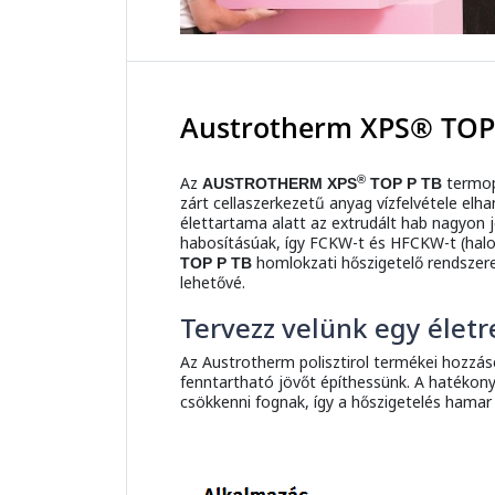
Austrotherm XPS® TOP
®
Az
termopl
AUSTROTHERM XPS
TOP P
TB
zárt cellaszerkezetű anyag vízfelvétele elh
élettartama alatt az extrudált hab nagyon 
habosításúak, így FCKW-t és HFCKW-t (halo
homlokzati hőszigetelő rendszere
TOP P TB
lehetővé.
Tervezz velünk egy életr
Az Austrotherm polisztirol termékei hozzá
fenntartható jövőt építhessünk. A hatékony
csökkenni fognak, így a hőszigetelés hamar