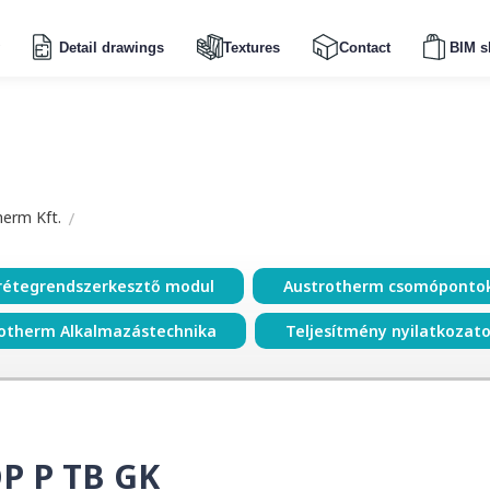
Detail drawings
Textures
Contact
BIM s
herm Kft.
rétegrendszerkesztő modul
Austrotherm csomóponto
otherm Alkalmazástechnika
Teljesítmény nyilatkozat
P P TB GK