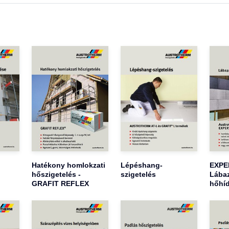
Hatékony homlokzati
Lépéshang-
EXPER
hőszigetelés -
szigetelés
Lábaz
GRAFIT REFLEX
hőhíd