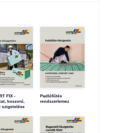
T FIX -
Padlófűtés
at, koszorú,
rendszerlemez
 szigetelése