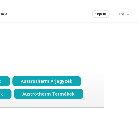
hop
Sign in
ENG
k
Austrotherm Árjegyzék
ok
Austrotherm Termékek