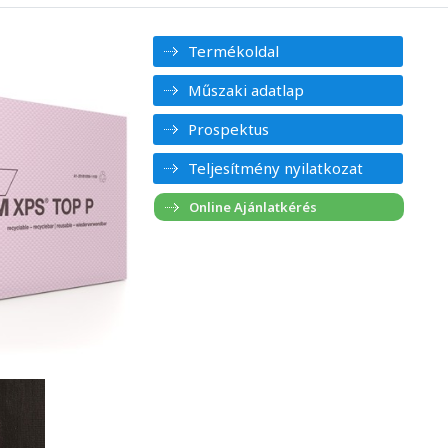
Termékoldal
Műszaki adatlap
Prospektus
Teljesítmény nyilatkozat