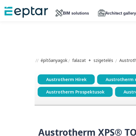
BIM solutions
Architect gallery
építőanyagok
falazat
+
szigetelés
Austrot
Austrotherm Hírek
Austrotherm 
Austrotherm Prospektusok
Austr
Austrotherm XPS® TO