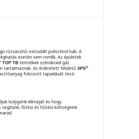
rózsaszínű extrudált polisztirol hab. A
sséghatás esetén sem romlik. Az épületek
®
termékek széndioxid gáz
TOP TB
®
 tartalmaznak. Az érdesített felületű
XPS
gasztóanyag fokozott tapadását teszi
jük bolygónk klímáját és hogy
segítünk: fűtési és hűtési költségeink
marad.