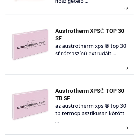
hőszigetelő ...
Austrotherm XPS® TOP 30
SF
az austrotherm xps ® top 30
sf rózsaszínű extrudált ...
Austrotherm XPS® TOP 30
TB SF
az austrotherm xps ® top 30
tb termoplasztikusan kötött
...