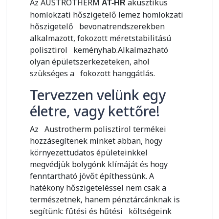
Az AUSTROTHERM
akusztikus
AT-HR
homlokzati hőszigetelő lemez homlokzati
hőszigetelő bevonatrendszerekben
alkalmazott, fokozott méretstabilitású
polisztirol keményhab.Alkalmazható
olyan épületszerkezeteken, ahol
szükséges a fokozott hanggátlás.
Tervezzen velünk egy
életre, vagy kettőre!
Az Austrotherm polisztirol termékei
hozzásegítenek minket abban, hogy
környezettudatos épületeinkkel
megvédjük bolygónk klímáját és hogy
fenntartható jövőt építhessünk. A
hatékony hőszigeteléssel nem csak a
természetnek, hanem pénztárcánknak is
segítünk: fűtési és hűtési költségeink