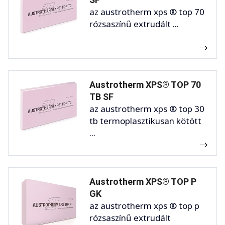
az austrotherm xps ® top 70
rózsaszínű extrudált ...
Austrotherm XPS® TOP 70
TB SF
az austrotherm xps ® top 30
tb termoplasztikusan kötött
...
Austrotherm XPS® TOP P
GK
az austrotherm xps ® top p
rózsaszínű extrudált