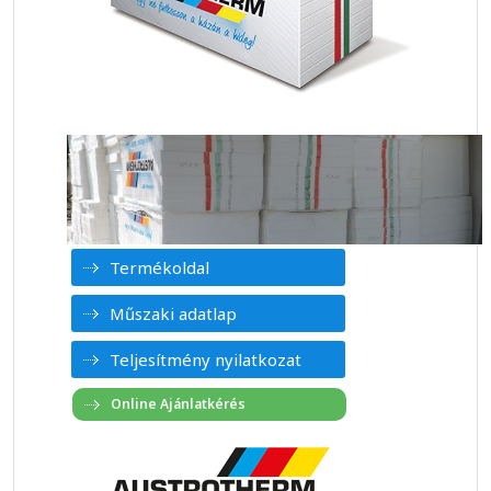
Termékoldal
Műszaki adatlap
Teljesítmény nyilatkozat