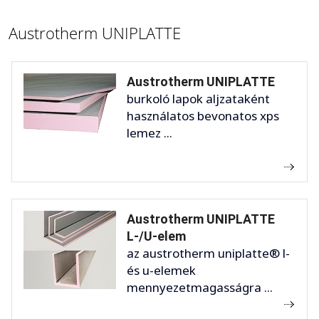
Austrotherm UNIPLATTE
Austrotherm UNIPLATTE
burkoló lapok aljzataként
használatos bevonatos xps
lemez ...
Austrotherm UNIPLATTE
L-/U-elem
az austrotherm uniplatte® l-
és u-elemek
mennyezetmagasságra ...