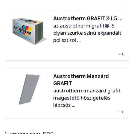
Austrotherm GRAFIT® L5 ...
az austrotherm grafit® l5
olyan szürke színű expandált
polisztirol ...
Austrotherm Manzárd
GRAFIT
austrotherm manzárd grafit
magastető hőszigetelés
lépcsős ...