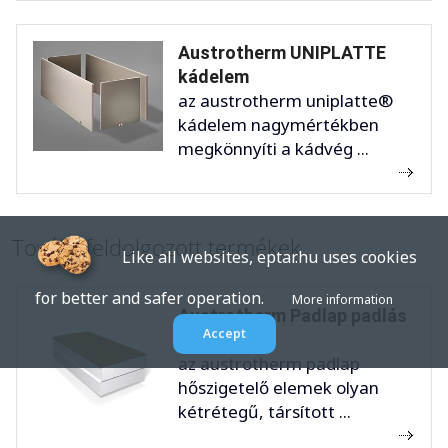
Austrotherm UNIPLATTE
kádelem
az austrotherm uniplatte®
kádelem nagymértékben
megkönnyíti a kádvég ...
Továbbfeldolgozott termékek
Like all websites, eptar.hu uses cookies
for better and safer operation.
More information
Austrotherm Padlap padlás
Accept
...
az austrotherm padlap
hőszigetelő elemek olyan
kétrétegű, társított ...