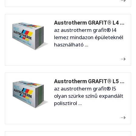
Austrotherm GRAFIT® L4 ...
az austrotherm grafit® l4
lemez mindazon épületeknél
használható ...
Austrotherm GRAFIT® L5 ...
az austrotherm grafit® l5
olyan szürke színű expandált
polisztirol ...