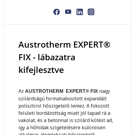
Austrotherm EXPERT®
FIX - lábazatra
kifejlesztve
Az
nagy
AUSTROTHERM EXPERT® FIX
szilárdságú formahabosított expandált
polisztirol hőszigetelő lemez. A fokozott
felületi bordázottság miatt jól tapad rá a
vakolat, és a betonnal is szilárd kötést ad,
így a hőhidak szigetelésére különösen
alkalmas. Homlokzati hőszigetelő