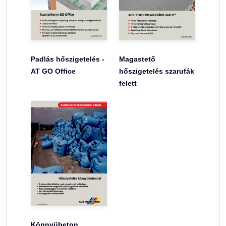
Padlás hőszigetelés -
Magastető
AT GO Office
hőszigetelés szarufák
felett
Könnyübeton