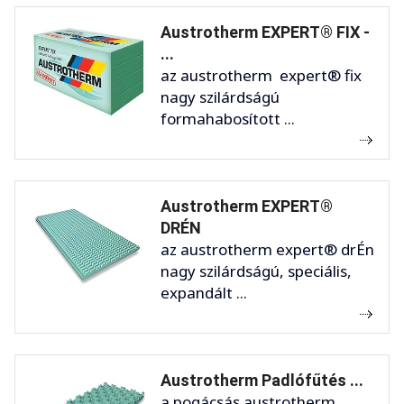
Austrotherm EXPERT® FIX -
...
az austrotherm expert® fix
nagy szilárdságú
formahabosított ...
Austrotherm EXPERT®
DRÉN
az austrotherm expert® drÉn
nagy szilárdságú, speciális,
expandált ...
Austrotherm Padlófűtés ...
a pogácsás austrotherm