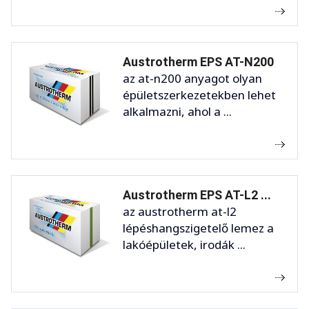
Austrotherm EPS AT-N200
az at-n200 anyagot olyan
épületszerkezetekben lehet
alkalmazni, ahol a ...
Austrotherm EPS AT-L2 ...
az austrotherm at-l2
lépéshangszigetelő lemez a
lakóépületek, irodák ...