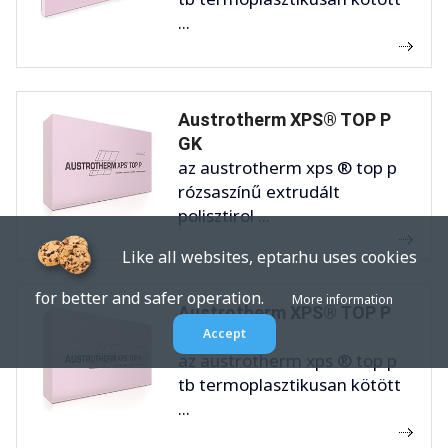
...
Austrotherm XPS® TOP P
GK
az austrotherm xps ® top p
rózsaszínű extrudált
polisztirol ...
Like all websites, eptar.hu uses cookies
for better and safer operation.
More information
Austrotherm XPS® TOP P
Accept
TB GK
az austrotherm xps ® top p
tb termoplasztikusan kötött
...