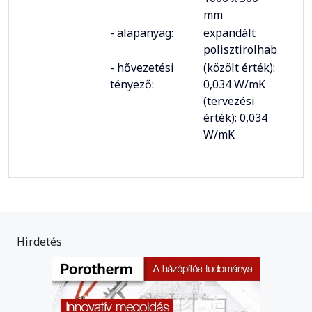
mm
- alapanyag:
expandált
polisztirolhab
- hővezetési
(közölt érték):
tényező:
0,034 W/mK
(tervezési
érték): 0,034
W/mK
Hirdetés