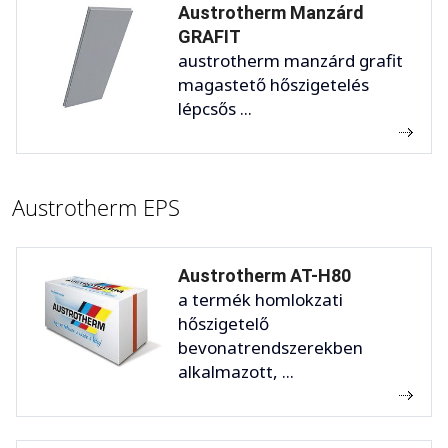
Austrotherm Manzárd
GRAFIT
austrotherm manzárd grafit
magastető hőszigetelés
lépcsős ...
Austrotherm EPS
Austrotherm AT-H80
a termék homlokzati
hőszigetelő
bevonatrendszerekben
alkalmazott, ...