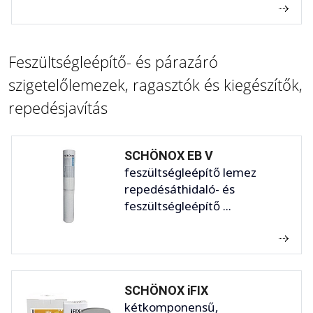
Feszültségleépítő- és párazáró
szigetelőlemezek, ragasztók és kiegészítők,
repedésjavítás
SCHÖNOX EB V
feszültségleépítő lemez
repedésáthidaló- és
feszültségleépítő ...
SCHÖNOX iFIX
kétkomponensű,