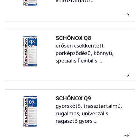
változtatható ...
SCHÖNOX Q8
erősen csökkentett
porképződésű, könnyű,
speciális flexibilis ...
SCHÖNOX Q9
gyorskötő, trassztartalmú,
rugalmas, univerzális
ragasztó gyors ...