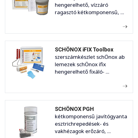
hengerelhető, vízzáró
ragasztó kétkomponensű, ...
SCHÖNOX iFIX Toolbox
szerszámkészlet schÖnox ab
lemezek schÖnox ifix
hengerelhető fixáló- ...
SCHÖNOX PGH
kétkomponensű javítógyanta
esztrichrepedések- és
vakhézagok erőzáró, ...