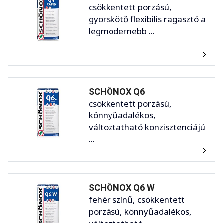
csökkentett porzású,
gyorskötő flexibilis ragasztó a
legmodernebb ...
SCHÖNOX Q6
csökkentett porzású,
könnyűadalékos,
változtatható konzisztenciájú
...
SCHÖNOX Q6 W
fehér színű, csökkentett
porzású, könnyűadalékos,