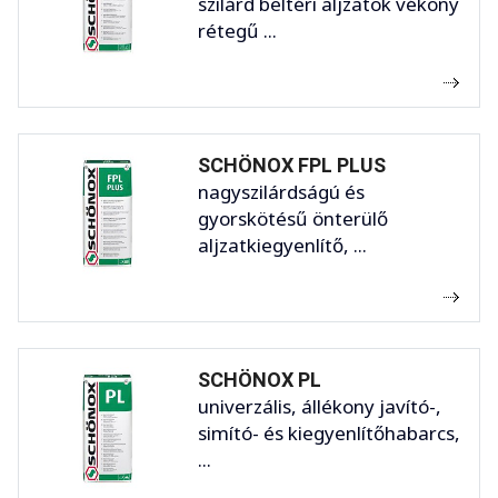
szilárd beltéri aljzatok vékony
rétegű ...
SCHÖNOX FPL PLUS
nagyszilárdságú és
gyorskötésű önterülő
aljzatkiegyenlítő, ...
SCHÖNOX PL
univerzális, állékony javító-,
simító- és kiegyenlítőhabarcs,
...