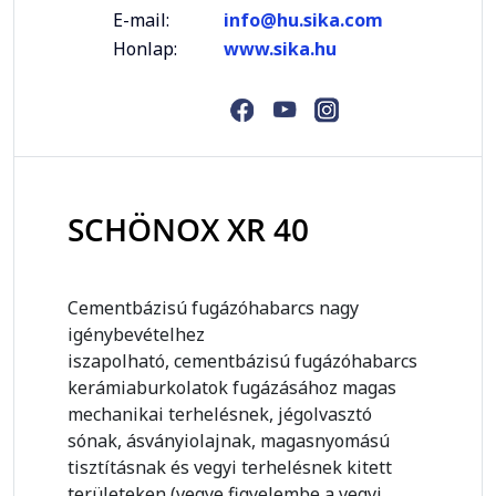
E-mail:
info@hu.sika.com
Honlap:
www.sika.hu
SCHÖNOX XR 40
Cementbázisú fugázóhabarcs nagy
igénybevételhez
iszapolható, cementbázisú fugázóhabarcs
kerámiaburkolatok fugázásához magas
mechanikai terhelésnek, jégolvasztó
sónak, ásványiolajnak, magasnyomású
tisztításnak és vegyi terhelésnek kitett
területeken (vegye figyelembe a vegyi