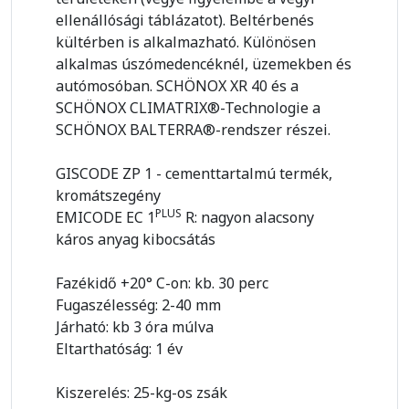
ellenállósági táblázatot). Beltérbenés
kültérben is alkalmazható. Különösen
alkalmas úszómedencéknél, üzemekben és
autómosóban. SCHÖNOX XR 40 és a
SCHÖNOX CLIMATRIX®-Technologie a
SCHÖNOX BALTERRA®-rendszer részei.
GISCODE ZP 1 - cementtartalmú termék,
kromátszegény
PLUS
EMICODE EC 1
R: nagyon alacsony
káros anyag kibocsátás
Fazékidő +20° C-on: kb. 30 perc
Fugaszélesség: 2-40 mm
Járható: kb 3 óra múlva
Eltarthatóság: 1 év
Kiszerelés: 25-kg-os zsák