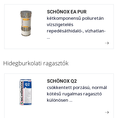
SCHÖNOX EA PUR
kétkomponensű poliuretán
vízszigetelés
repedésáthidaló-, vízhatlan-
...
Hidegburkolati ragasztók
SCHÖNOX Q2
csökkentett porzású, normál
kötésű rugalmas ragasztó
különösen ...