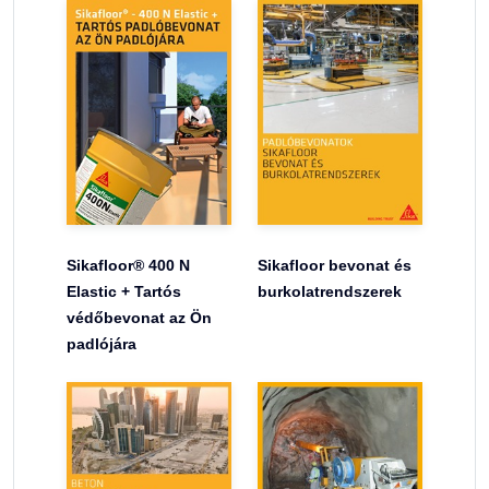
Sikafloor® 400 N
Sikafloor bevonat és
Elastic + Tartós
burkolatrendszerek
védőbevonat az Ön
padlójára