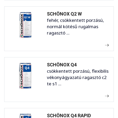
SCHÖNOX Q2 W
fehér, csökkentett porzású,
normál kötésű rugalmas
ragasztó ...
SCHÖNOX Q4
csökkentett porzású, flexibilis
vékonyágyazatú ragasztó c2
te s1 ...
SCHÖNOX Q4 RAPID