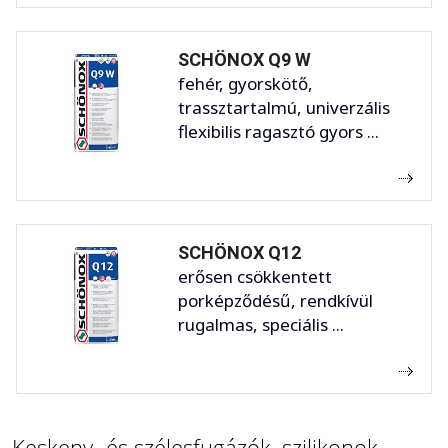
SCHÖNOX Q9 W
fehér, gyorskötő,
trassztartalmú, univerzális
flexibilis ragasztó gyors ...
SCHÖNOX Q12
erősen csökkentett
porképződésű, rendkívül
rugalmas, speciális ...
Keskeny- és szélesfugázók, szilikonok