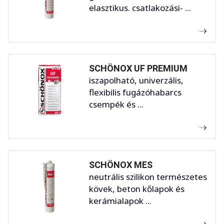
elasztikus. csatlakozási- ...
SCHÖNOX UF PREMIUM
iszapolható, univerzális,
flexibilis fugázóhabarcs
csempék és ...
SCHÖNOX MES
neutrális szilikon természetes
kövek, beton kőlapok és
kerámialapok ...