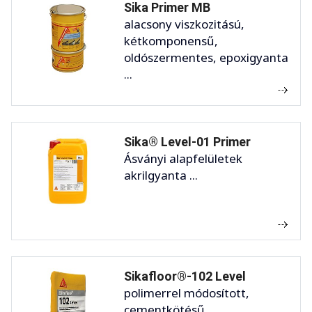
Sika Primer MB
alacsony viszkozitású,
kétkomponensű,
oldószermentes, epoxigyanta
...
Sika® Level-01 Primer
Ásványi alapfelületek
akrilgyanta ...
Sikafloor®-102 Level
polimerrel módosított,
cementkötésű ...