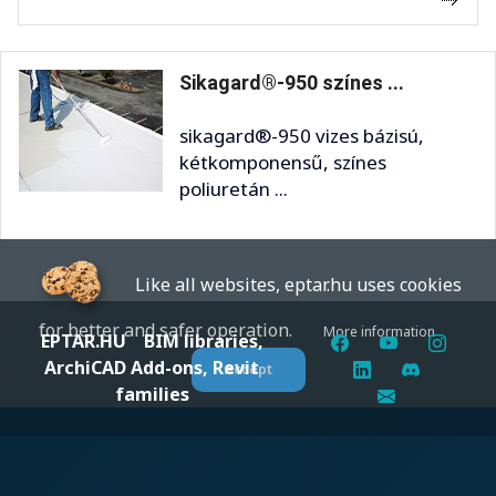
Sikagard®-950 színes ...
sikagard®-950 vizes bázisú,
kétkomponensű, színes
poliuretán ...
Like all websites, eptar.hu uses cookies
for better and safer operation.
More information
EPTAR.HU
BIM libraries,
ArchiCAD Add-ons, Revit
Accept
families