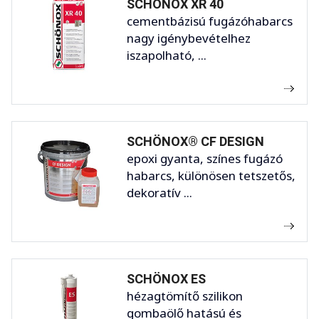
SCHÖNOX XR 40
cementbázisú fugázóhabarcs
nagy igénybevételhez
iszapolható, ...
SCHÖNOX® CF DESIGN
epoxi gyanta, színes fugázó
habarcs, különösen tetszetős,
dekoratív ...
SCHÖNOX ES
hézagtömítő szilikon
gombaölő hatású és