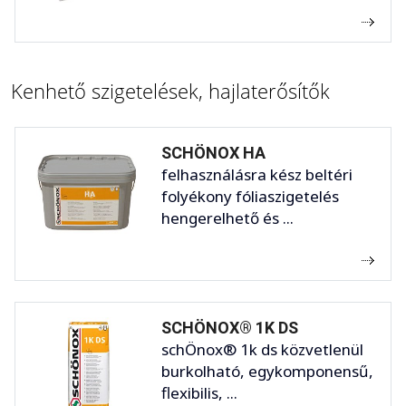
Kenhető szigetelések, hajlaterősítők
SCHÖNOX HA
felhasználásra kész beltéri
folyékony fóliaszigetelés
hengerelhető és ...
SCHÖNOX® 1K DS
schÖnox® 1k ds közvetlenül
burkolható, egykomponensű,
flexibilis, ...