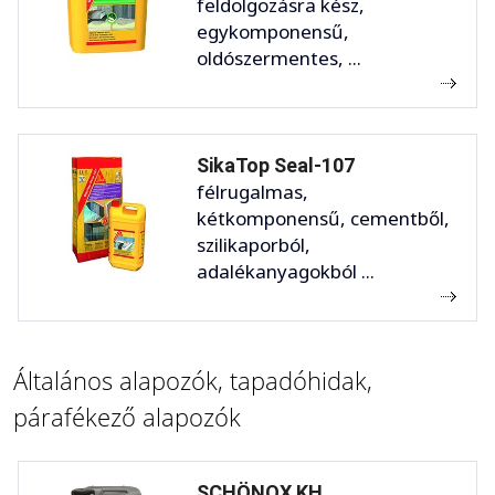
feldolgozásra kész,
egykomponensű,
oldószermentes, ...
SikaTop Seal-107
félrugalmas,
kétkomponensű, cementből,
szilikaporból,
adalékanyagokból ...
Általános alapozók, tapadóhidak,
párafékező alapozók
SCHÖNOX KH