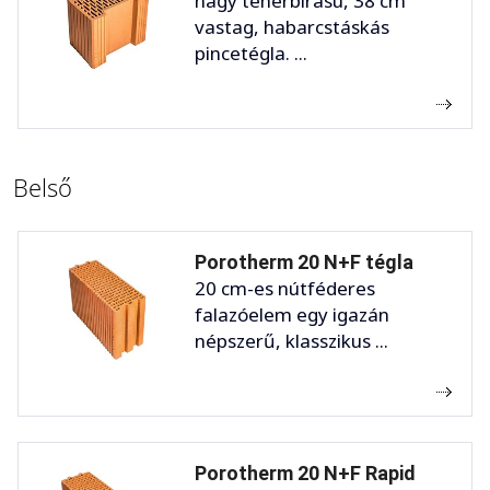
nagy teherbírású, 38 cm
vastag, habarcstáskás
pincetégla. ...
Belső
Porotherm 20 N+F tégla
20 cm-es nútféderes
falazóelem egy igazán
népszerű, klasszikus ...
Porotherm 20 N+F Rapid