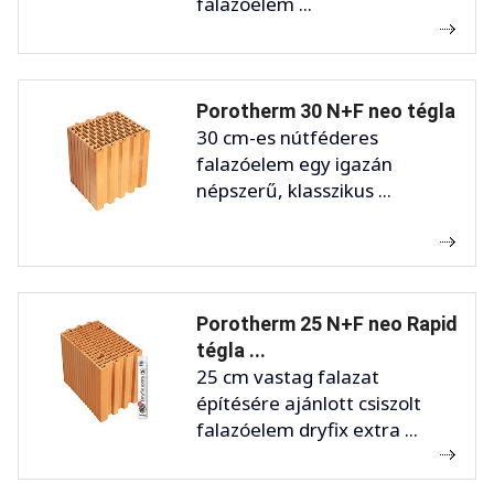
falazóelem ...
Porotherm 30 N+F neo tégla
30 cm-es nútféderes
falazóelem egy igazán
népszerű, klasszikus ...
Porotherm 25 N+F neo Rapid
tégla ...
25 cm vastag falazat
építésére ajánlott csiszolt
falazóelem dryfix extra ...