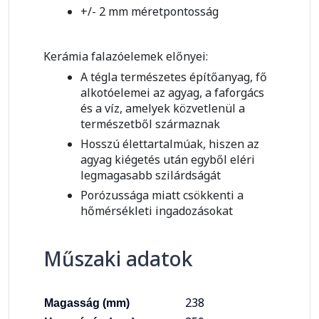
+/- 2 mm méretpontosság
Kerámia falazóelemek előnyei:
A tégla természetes építőanyag, fő
alkotóelemei az agyag, a faforgács
és a víz, amelyek közvetlenül a
természetből származnak
Hosszú élettartalmúak, hiszen az
agyag kiégetés után egyből eléri
legmagasabb szilárdságát
Porózussága miatt csökkenti a
hőmérsékleti ingadozásokat
Műszaki adatok
238
Magasság (mm)