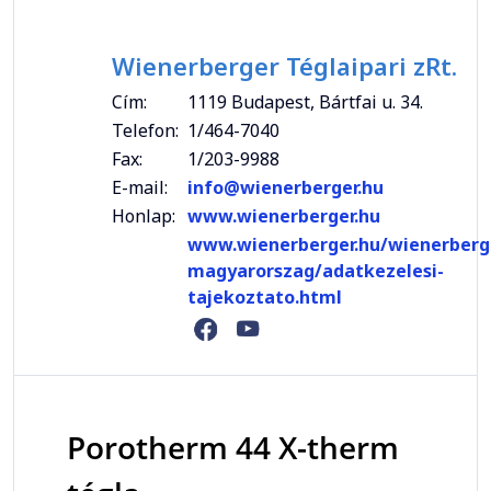
Wienerberger Téglaipari zRt.
Cím:
1119 Budapest, Bártfai u. 34.
Telefon:
1/464-7040
Fax:
1/203-9988
E-mail:
info@wienerberger.hu
Honlap:
www.wienerberger.hu
www.wienerberger.hu/wienerberg
magyarorszag/adatkezelesi-
tajekoztato.html
Porotherm 44 X-therm