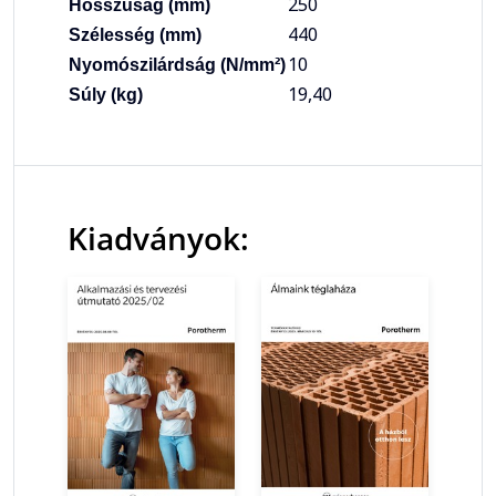
250
Hosszúság (mm)
440
Szélesség (mm)
10
Nyomószilárdság (N/mm²)
19,40
Súly (kg)
Kiadványok: