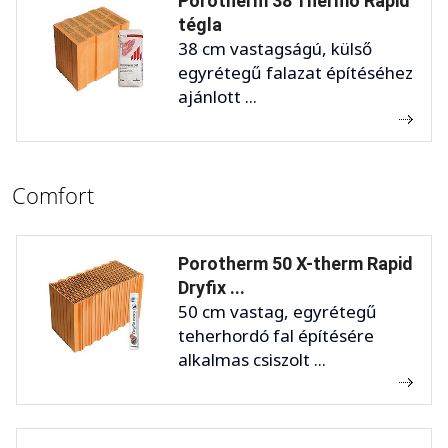
Porotherm 38 Thermo Rapid
tégla
38 cm vastagságú, külső
egyrétegű falazat építéséhez
ajánlott ...
Comfort
Porotherm 50 X-therm Rapid
Dryfix ...
50 cm vastag, egyrétegű
teherhordó fal építésére
alkalmas csiszolt ...