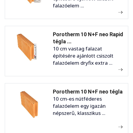
falazóelem ...
Porotherm 10 N+F neo Rapid
tégla ...
10 cm vastag falazat
építésére ajánlott csiszolt
falazóelem dryfix extra ...
Porotherm 10 N+F neo tégla
10 cm-es nútféderes
falazóelem egy igazán
népszerű, klasszikus ...