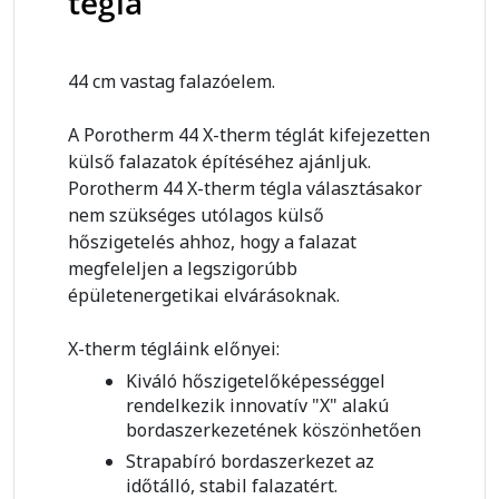
tégla
44 cm vastag falazóelem.
A Porotherm 44 X-therm téglát kifejezetten
külső falazatok építéséhez ajánljuk.
Porotherm 44 X-therm tégla választásakor
nem szükséges utólagos külső
hőszigetelés ahhoz, hogy a falazat
megfeleljen a legszigorúbb
épületenergetikai elvárásoknak.
X-therm tégláink előnyei:
Kiváló hőszigetelőképességgel
rendelkezik innovatív "X" alakú
bordaszerkezetének köszönhetően
Strapabíró bordaszerkezet az
időtálló, stabil falazatért.