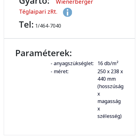
Gyártó:
Wienerberger
Téglaipari zRt.
Tel:
1/464-7040
Paraméterek:
- anyagszükséglet:
16 db/m²
- méret:
250 x 238 x
440 mm
(hosszúság
x
magasság
x
szélesség)