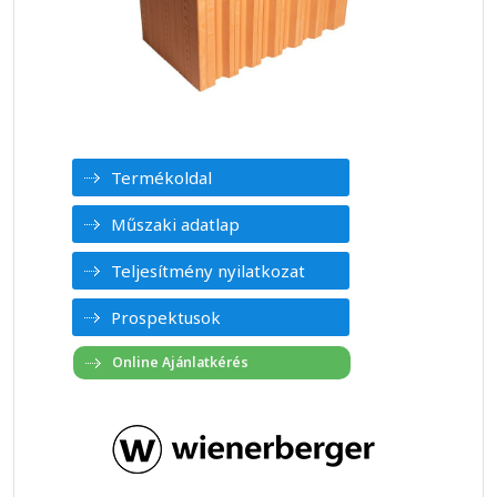
Termékoldal
Műszaki adatlap
Teljesítmény nyilatkozat
Prospektusok