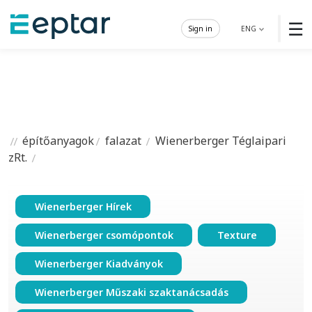
☰
Sign in
ENG
építőanyagok
falazat
Wienerberger Téglaipari
zRt.
Wienerberger Hírek
Wienerberger csomópontok
Texture
Wienerberger Kiadványok
Wienerberger Műszaki szaktanácsadás