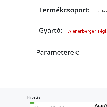
Termékcsoport:
fal
Gyártó:
Wienerberger Tégla
Paraméterek:
Hirdetés