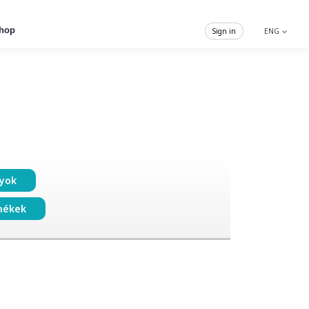
hop
Sign in
ENG
nyok
mékek