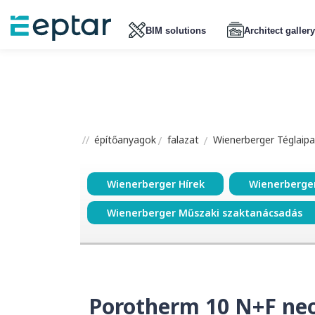
BIM solutions
Architect gallery
építőanyagok
falazat
Wienerberger Téglaipar
Wienerberger Hírek
Wienerberge
Wienerberger Műszaki szaktanácsadás
Porotherm 10 N+F neo