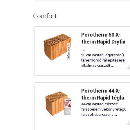
Comfort
Porotherm 50 X-
therm Rapid Dryfix
...
50 cm vastag, egyrétegű
teherhordó fal építésére
alkalmas csiszolt ...
Porotherm 44 X-
therm Rapid tégla
44 cm vastag csiszolt
falazóelem vékonyrétegű
falazóhabarccsal a ...