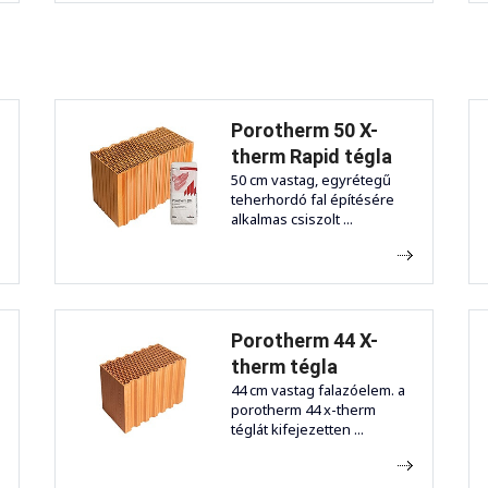
Porotherm 50 X-
therm Rapid tégla
50 cm vastag, egyrétegű
teherhordó fal építésére
alkalmas csiszolt ...
Porotherm 44 X-
therm tégla
44 cm vastag falazóelem. a
porotherm 44 x-therm
téglát kifejezetten ...