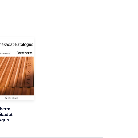
therm
kadat-
ógus