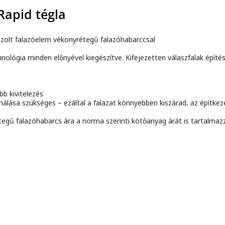
Rapid tégla
iszolt falazóelem vékonyrétegű falazóhabarccsal
nológia minden előnyével kiegészítve. Kifejezetten válaszfalak építés
b kivitelezés
ználása szükséges – ezáltal a falazat könnyebben kiszárad, az építk
gű falazóhabarcs ára a norma szerinti kötőanyag árát is tartalmaz