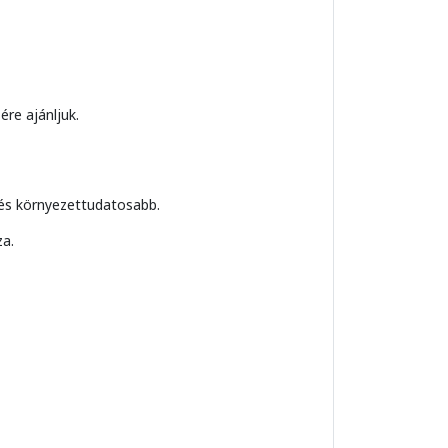
ére ajánljuk.
ezés környezettudatosabb.
za.