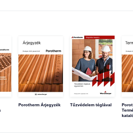
Porotherm Árjegyzék
Tűzvédelem téglával
Poro
s
Termé
katal