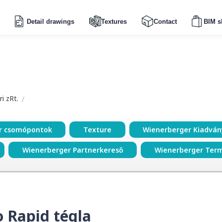
Detail drawings
Textures
Contact
BIM s
i zRt.
r csomópontok
Texture
Wienerberger Kiadvá
Wienerberger Partnerkereső
Wienerberger Ter
 Rapid tégla