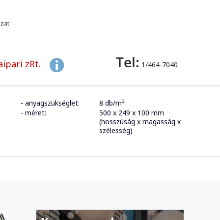
azat
Tel:
ipari zRt.
1/464-7040
2
- anyagszükséglet:
8 db/m
- méret:
500 x 249 x 100 mm
(hosszúság x magasság x
szélesség)