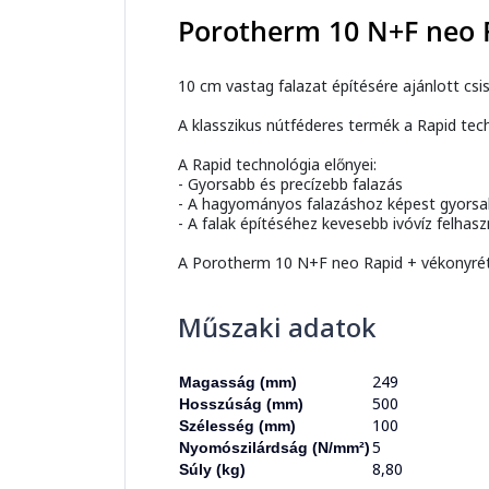
Porotherm 10 N+F neo 
10 cm vastag falazat építésére ajánlott cs
A klasszikus nútféderes termék a Rapid tech
A Rapid technológia előnyei:
- Gyorsabb és precízebb falazás
- A hagyományos falazáshoz képest gyorsab
- A falak építéséhez kevesebb ivóvíz felhas
A Porotherm 10 N+F neo Rapid + vékonyréte
Műszaki adatok
249
Magasság (mm)
500
Hosszúság (mm)
100
Szélesség (mm)
5
Nyomószilárdság (N/mm²)
8,80
Súly (kg)