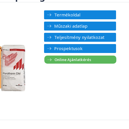
Termékoldal
Műszaki adatlap
Teljesítmény nyilatkozat
Prospektusok