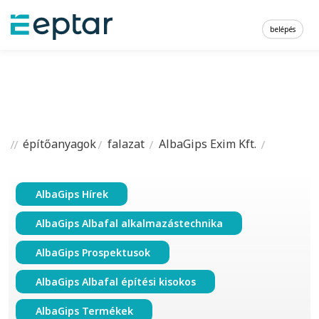
belépés
építőanyagok
falazat
AlbaGips Exim Kft.
AlbaGips Hírek
AlbaGips Albafal alkalmazástechnika
AlbaGips Prospektusok
AlbaGips Albafal építési kisokos
AlbaGips Termékek