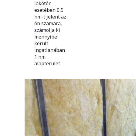
lakótér
esetében 0,5
nm-t jelent az
ön számára,
számolja ki
mennyibe
került
ingatlanában
1 nm
alapterület.