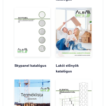
Skypanel katalógus
Lakói előnyök
katalógus