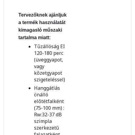
Tervezőknek ajánljuk
a termék használatát
kimagasló műszaki
tartalma miatt:
Tűzállóság EI
120-180 perc
(üveggyapot,
vagy
kőzetgyapot
szigeteléssel)
Hanggátlás
önálló
előtétfalként
(75-100 mm) :
Rw:32-37 dB
szimpla
szerkezetű
falazatként