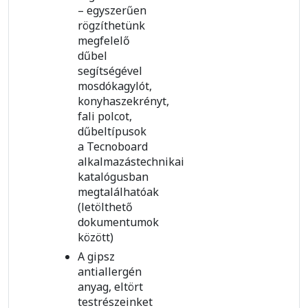
– egyszerűen
rögzíthetünk
megfelelő
dűbel
segítségével
mosdókagylót,
konyhaszekrényt,
fali polcot,
dűbeltípusok
a Tecnoboard
alkalmazástechnikai
katalógusban
megtalálhatóak
(letölthető
dokumentumok
között)
A gipsz
antiallergén
anyag, eltört
testrészeinket