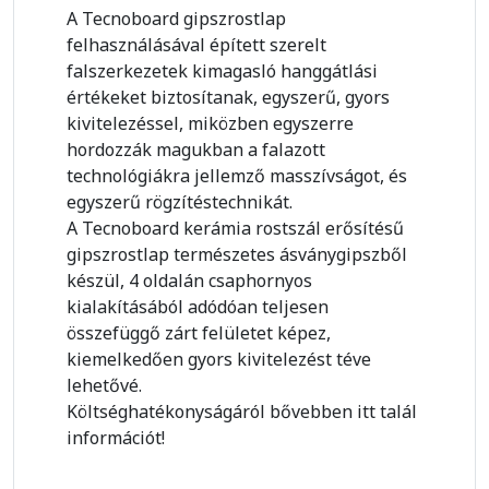
A Tecnoboard gipszrostlap
felhasználásával épített szerelt
falszerkezetek kimagasló hanggátlási
értékeket biztosítanak, egyszerű, gyors
kivitelezéssel, miközben egyszerre
hordozzák magukban a falazott
technológiákra jellemző masszívságot, és
egyszerű rögzítéstechnikát.
A Tecnoboard kerámia rostszál erősítésű
gipszrostlap természetes ásványgipszből
készül, 4 oldalán csaphornyos
kialakításából adódóan teljesen
összefüggő zárt felületet képez,
kiemelkedően gyors kivitelezést téve
lehetővé.
Költséghatékonyságáról bővebben itt talál
információt!