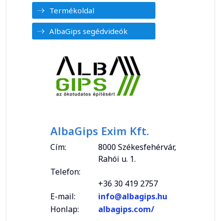
Termékoldal
AlbaGips segédvideók
AlbaGips Exim Kft.
Cím:
8000 Székesfehérvár,
Rahói u. 1.
Telefon:
+36 30 419 2757
E-mail:
info@albagips.hu
Honlap:
albagips.com/