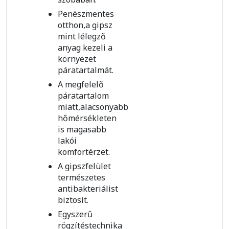
Penészmentes
otthon,a gipsz
mint lélegző
anyag kezeli a
környezet
páratartalmát.
A megfelelő
páratartalom
miatt,alacsonyabb
hőmérsékleten
is magasabb
lakói
komfortérzet.
A gipszfelület
természetes
antibakteriálist
biztosít.
Egyszerű
rögzítéstechnika