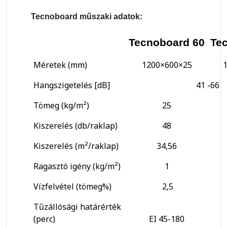
Tecnoboard műszaki adatok:
Tecnoboard 60
Te
Méretek (mm)
1200×600×25
Hangszigetelés [dB]
41 -66
Tömeg (kg/m²)
25
Kiszerelés (db/raklap)
48
Kiszerelés (m²/raklap)
34,56
Ragasztó igény (kg/m²)
1
Vízfelvétel (tömeg%)
2,5
Tűzállósági határérték
(perc)
EI 45-180