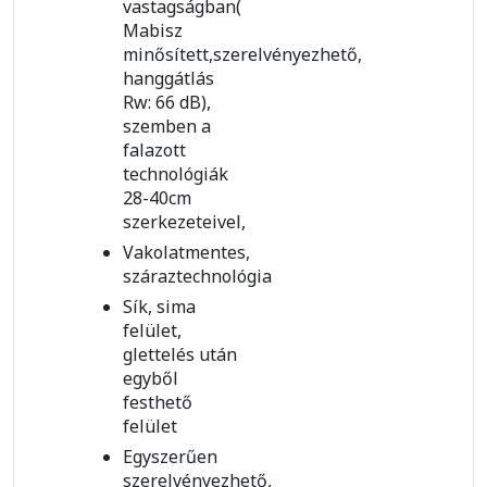
vastagságban(
Mabisz
minősített,szerelvényezhető,
hanggátlás
Rw: 66 dB),
szemben a
falazott
technológiák
28-40cm
szerkezeteivel,
Vakolatmentes,
száraztechnológia
Sík, sima
felület,
glettelés után
egyből
festhető
felület
Egyszerűen
szerelvényezhető,