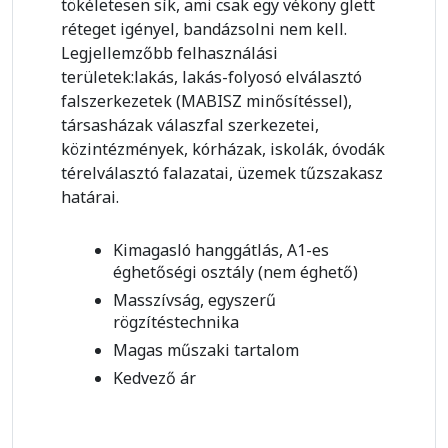
tökéletesen sík, ami csak egy vékony glett
réteget igényel, bandázsolni nem kell.
Legjellemzőbb felhasználási
területek:lakás, lakás-folyosó elválasztó
falszerkezetek (MABISZ minősítéssel),
társasházak válaszfal szerkezetei,
közintézmények, kórházak, iskolák, óvodák
térelválasztó falazatai, üzemek tűzszakasz
határai.
Kimagasló hanggátlás, A1-es
éghetőségi osztály (nem éghető)
Masszívság, egyszerű
rögzítéstechnika
Magas műszaki tartalom
Kedvező ár