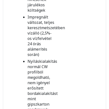
járulékos
költségek
Impregnált
változat, teljes
keresztmetszetében
vízálló (2,5%-
os vízfelvétel
24 órás
alámerítés
során)
Nyíláskialakítás
normál CW
profilból
megoldható,
nem igényel
erősített
bordakialakítást
mint
gipszkarton