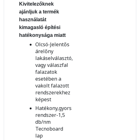
Kivitelezőknek
ajánljuk a termék
használatát
kimagasló építési
hatékonysága miatt
Olcsó-Jelentős
árelőny
lakáselválasztó,
vagy válaszfal
falazatok
esetében a
vakolt falazott
rendszerekhez
képest
Hatékony,gyors
rendszer-1,5
db/nm
Tecnoboard
lap