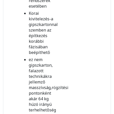
rendszerek
esetében
Korai
kivitelezés-a
gipszkartonnal
szemben az
építkezés
korábbi
fázisában
beépíthető
ez nem
gipszkarton,
falazott
technikákra
jellemző
masszívság,rögzítési
pontonként
akár 64 kg
húzó irányú
terhelhetőség