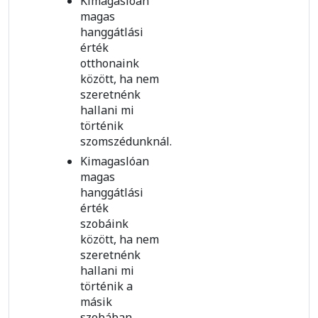
Kimagaslóan
magas
hanggátlási
érték
otthonaink
között, ha nem
szeretnénk
hallani mi
történik
szomszédunknál.
Kimagaslóan
magas
hanggátlási
érték
szobáink
között, ha nem
szeretnénk
hallani mi
történik a
másik
szobában.