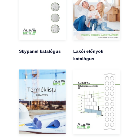
Skypanel katalógus
Lakói előnyök
katalógus