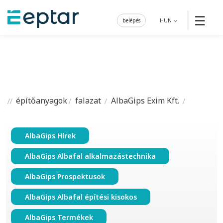
☰
belépés
HUN
építőanyagok
falazat
AlbaGips Exim Kft.
AlbaGips Hírek
AlbaGips Albafal alkalmazástechnika
AlbaGips Prospektusok
AlbaGips Albafal építési kisokos
AlbaGips Termékek