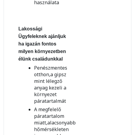
használata
Lakossági
Ügyfeleknek ajánljuk
ha igazán fontos
milyen környezetben
élünk családunkkal
Penészmentes
otthon,a gipsz
mint lélegző
anyag kezeli a
környezet
páratartalmát
A megfelelő
páratartalom
miatt,alacsonyabb
hőmérsékleten