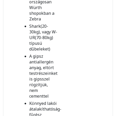
országosan
Würth
shopokban a
Zebra
Shark(20-
30kg), vagy W-
UR(70-80kg)
típusú
dűbeleket)
A gipsz
antiallergén
anyag, eltört
testrészeinket
is gipsszel
rögzítjük,
nem
cementtel
Könnyed lakói
átalakíthatóság-
fűrész