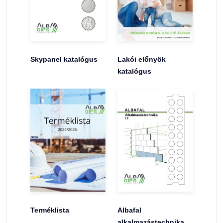
Skypanel katalógus
Lakói előnyök
katalógus
Terméklista
Albafal
alkalmazástechnika