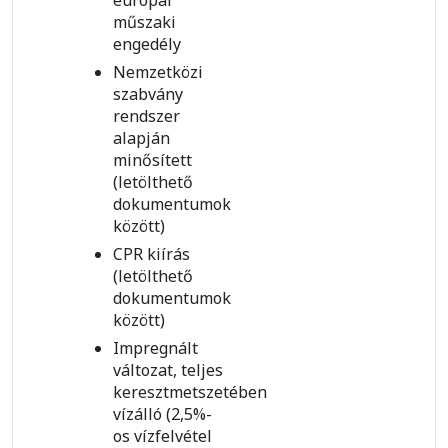
európai
műszaki
engedély
Nemzetközi
szabvány
rendszer
alapján
minősített
(letölthető
dokumentumok
között)
CPR kiírás
(letölthető
dokumentumok
között)
Impregnált
változat, teljes
keresztmetszetében
vízálló (2,5%-
os vízfelvétel