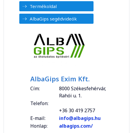
Termékoldal
AlbaGips segédvideók
AlbaGips Exim Kft.
Cím:
8000 Székesfehérvár,
Rahói u. 1.
Telefon:
+36 30 419 2757
E-mail:
info@albagips.hu
Honlap:
albagips.com/