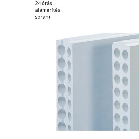
24 órás
alámerítés
során)