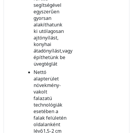
segítségével
egyszerűen
gyorsan
alakíthatunk
ki utólagosan
ajtónyílást,
konyhai
átadónyílást,vagy
építhetünk be
üvegtéglát
Nettó
alapterület
növekmény-
vakolt
falazatú
technológiák
esetében a
falak felületén
oldalanként
lévő1,5-2 cm