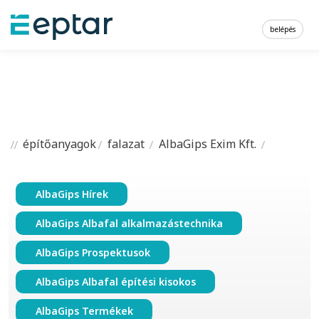
belépés
építőanyagok
falazat
AlbaGips Exim Kft.
AlbaGips Hírek
AlbaGips Albafal alkalmazástechnika
AlbaGips Prospektusok
AlbaGips Albafal építési kisokos
AlbaGips Termékek