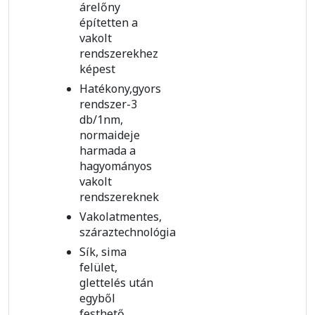
árelőny
építetten a
vakolt
rendszerekhez
képest
Hatékony,gyors
rendszer-3
db/1nm,
normaideje
harmada a
hagyományos
vakolt
rendszereknek
Vakolatmentes,
száraztechnológia
Sík, sima
felület,
glettelés után
egyből
festhető