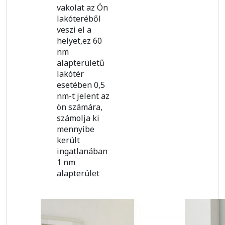
vakolat az Ön
lakóteréből
veszi el a
helyet,ez 60
nm
alapterületű
lakótér
esetében 0,5
nm-t jelent az
ön számára,
számolja ki
mennyibe
került
ingatlanában
1 nm
alapterület