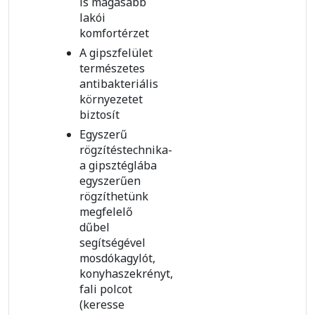
is magasabb
lakói
komfortérzet
A gipszfelület
természetes
antibakteriális
környezetet
biztosít
Egyszerű
rögzítéstechnika-
a gipsztéglába
egyszerűen
rögzíthetünk
megfelelő
dűbel
segítségével
mosdókagylót,
konyhaszekrényt,
fali polcot
(keresse