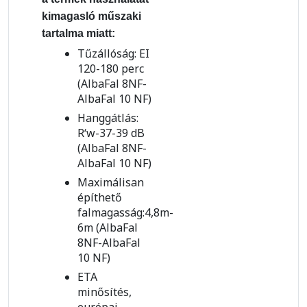
kimagasló műszaki
tartalma miatt:
Tűzállóság: EI
120-180 perc
(AlbaFal 8NF-
AlbaFal 10 NF)
Hanggátlás:
R‘w-37-39 dB
(AlbaFal 8NF-
AlbaFal 10 NF)
Maximálisan
építhető
falmagasság:4,8m-
6m (AlbaFal
8NF-AlbaFal
10 NF)
ETA
minősítés,