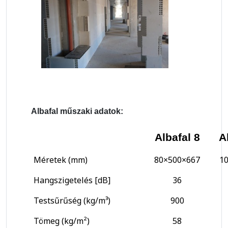
Albafal műszaki adatok:
Albafal 8
A
Méretek (mm)
80×500×667
1
Hangszigetelés [dB]
36
Testsűrűség (kg/m³)
900
Tömeg (kg/m²)
58