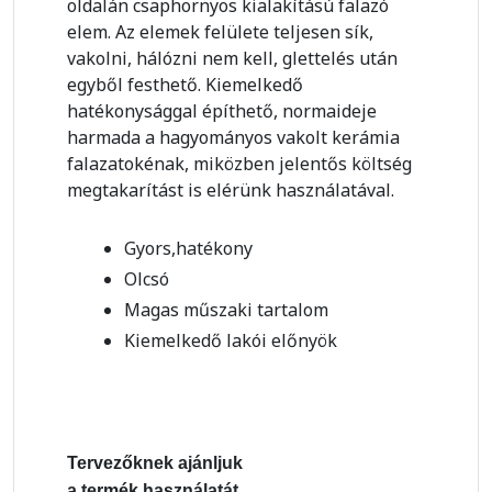
oldalán csaphornyos kialakítású falazó
elem. Az elemek felülete teljesen sík,
vakolni, hálózni nem kell, glettelés után
egyből festhető. Kiemelkedő
hatékonysággal építhető, normaideje
harmada a hagyományos vakolt kerámia
falazatokénak, miközben jelentős költség
megtakarítást is elérünk használatával.
Gyors,hatékony
Olcsó
Magas műszaki tartalom
Kiemelkedő lakói előnyök
Tervezőknek ajánljuk
a termék használatát