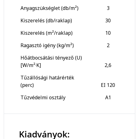
Anyagszükséglet (db/m²)
3
Kiszerelés (db/raklap)
30
Kiszerelés (m²/raklap)
10
Ragasztó igény (kg/m²)
2
Hőátbocsátási tényező (U)
[W/m²·K]
2,6
Tűzállósági határérték
(perc)
EI 120
Tűzvédelmi osztály
A1
Kiadványok: