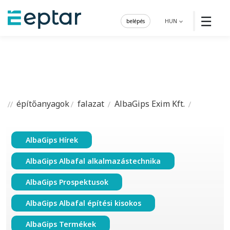
☰
belépés
HUN
építőanyagok
falazat
AlbaGips Exim Kft.
AlbaGips Hírek
AlbaGips Albafal alkalmazástechnika
AlbaGips Prospektusok
AlbaGips Albafal építési kisokos
AlbaGips Termékek