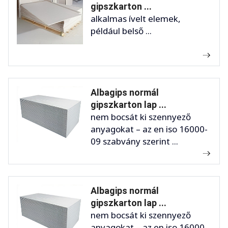
gipszkarton ...
alkalmas ívelt elemek,
például belső ...
Albagips normál
gipszkarton lap ...
nem bocsát ki szennyező
anyagokat – az en iso 16000-
09 szabvány szerint ...
Albagips normál
gipszkarton lap ...
nem bocsát ki szennyező
anyagokat – az en iso 16000-