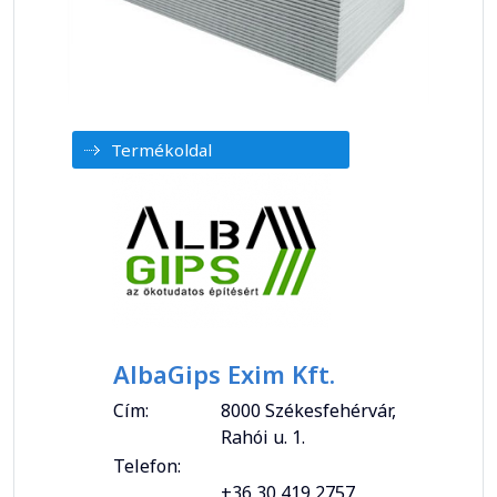
Termékoldal
AlbaGips Exim Kft.
Cím:
8000 Székesfehérvár,
Rahói u. 1.
Telefon:
+36 30 419 2757