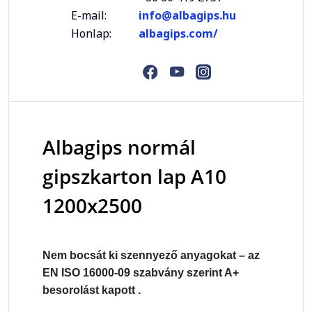
E-mail:
info@albagips.hu
Honlap:
albagips.com/
Albagips normál
gipszkarton lap A10
1200x2500
Nem bocsát ki szennyező anyagokat – az
EN ISO 16000-09 szabvány szerint A+
besorolást kapott .