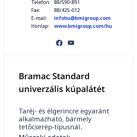
Telefon:
88/590-891
Fax:
88/425-012
E-mail:
infohu@bmigroup.com
Honlap:
www.bmigroup.com/hu
Bramac Standard
univerzális kúpalátét
Taréj- és élgerincre egyaránt
alkalmazható, bármely
tetőcserép-típusnál.