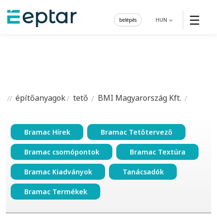
☰
belépés
HUN
építőanyagok
tető
BMI Magyarország Kft.
Bramac Hírek
Bramac Tetőtervező
Bramac csomópontok
Bramac Textúra
Bramac Kiadványok
Tanácsadók
Bramac Termékek