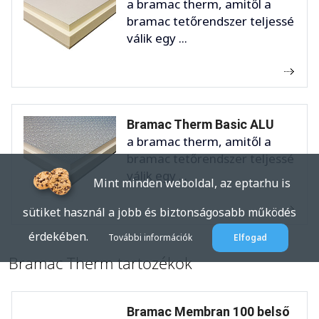
a bramac therm, amitől a
bramac tetőrendszer teljessé
válik egy ...
Bramac Therm Basic ALU
a bramac therm, amitől a
bramac tetőrendszer teljessé
válik egy ...
Mint minden weboldal, az eptar.hu is
sütiket használ a jobb és biztonságosabb működés
érdekében.
További információk
Elfogad
Bramac Therm tartozékok
Bramac Membran 100 belső