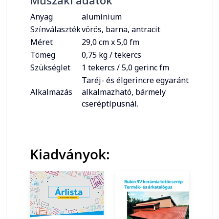
Műszaki adatok
Anyag
alumínium
Színválaszték
vörös, barna, antracit
Méret
29,0 cm x 5,0 fm
Tömeg
0,75 kg / tekercs
Szükséglet
1 tekercs / 5,0 gerinc fm
Taréj- és élgerincre egyaránt
Alkalmazás
alkalmazható, bármely
cseréptípusnál.
Kiadványok: