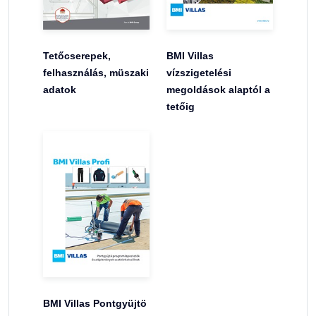
Tetőcserepek,
BMI Villas
felhasználás, müszaki
vízszigetelési
adatok
megoldások alaptól a
tetőig
BMI Villas Pontgyüjtö