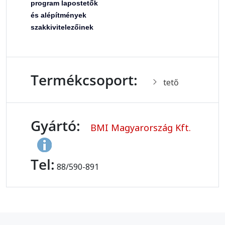
program lapostetők
és alépítmények
szakkivitelezőinek
Termékcsoport:
tető
Gyártó:
BMI Magyarország Kft.
Tel:
88/590-891