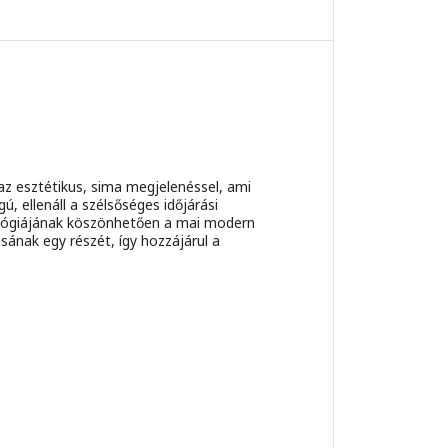
az esztétikus, sima megjelenéssel, ami
, ellenáll a szélsőséges időjárási
nológiájának köszönhetően a mai modern
sának egy részét, így hozzájárul a