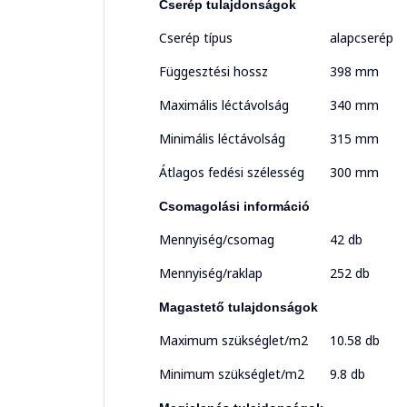
Cserép tulajdonságok
Cserép típus
alapcserép
Függesztési hossz
398 mm
Maximális léctávolság
340 mm
Minimális léctávolság
315 mm
Átlagos fedési szélesség
300 mm
Csomagolási információ
Mennyiség/csomag
42 db
Mennyiség/raklap
252 db
Magastető tulajdonságok
Maximum szükséglet/m2
10.58 db
Minimum szükséglet/m2
9.8 db