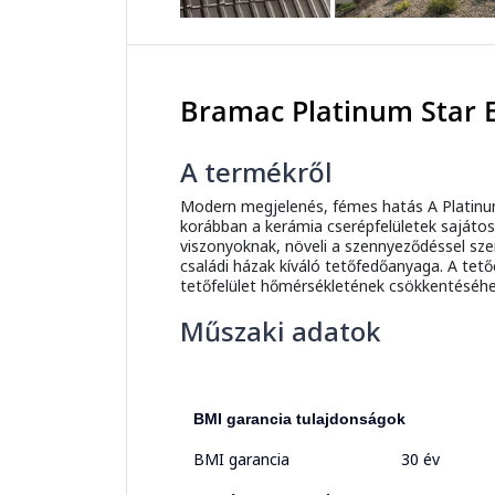
Bramac Platinum Star 
A termékről
Modern megjelenés, fémes hatás A Platinum 
korábban a kerámia cserépfelületek sajátossá
viszonyoknak, növeli a szennyeződéssel sze
családi házak kíváló tetőfedőanyaga. A tető
tetőfelület hőmérsékletének csökkentéséhe
Műszaki adatok
BMI garancia tulajdonságok
BMI garancia
30 év