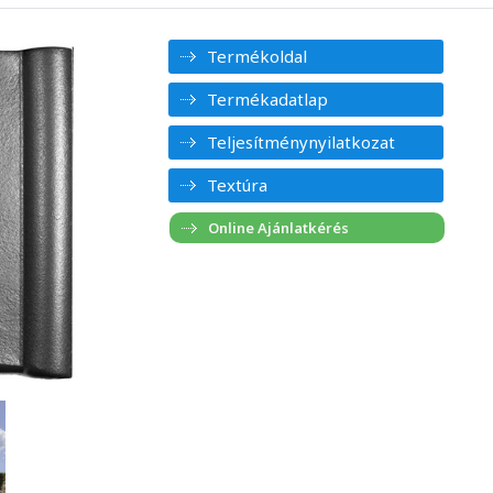
Termékoldal
Termékadatlap
Teljesítménynyilatkozat
Textúra