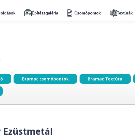
oldások
Építészgaléria
Csomópontok
Textúrák
ző
Bramac csomópontok
Bramac Textúra
 Ezüstmetál