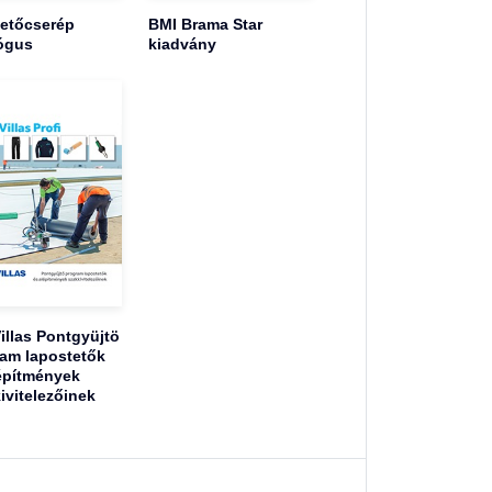
tetőcserép
BMI Brama Star
ógus
kiadvány
illas Pontgyüjtö
am lapostetők
építmények
ivitelezőinek