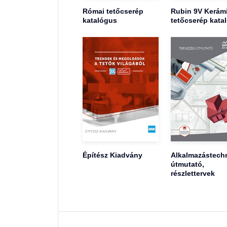
Római tetőcserép
Rubin 9V Kerám
katalógus
tetőcserép kata
Építész Kiadvány
Alkalmazástechn
útmutató,
részlettervek