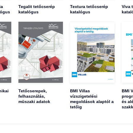
ia
Tegalit tetőcserép
Textura tetőcserép
Viva 
lógus
katalógus
katalógus
katal
ikai
Tetőcserepek,
BMI Villas
BMI V
felhasználás,
vízszigetelési
progr
müszaki adatok
megoldások alaptól a
és al
tetőig
szakk