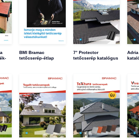
ia
BMI Bramac
7° Protector
Adria
ék-
tetőcserép-étlap
tetőcserép katalógus
katal