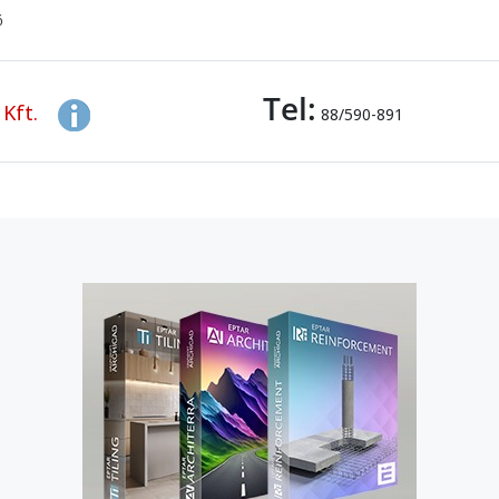
ő
Tel:
Kft.
88/590-891