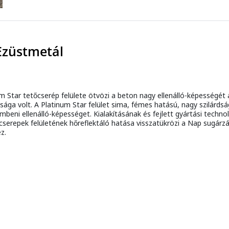
Ezüstmetál
Star tetőcserép felülete ötvözi a beton nagy ellenálló-képességét 
ga volt. A Platinum Star felület sima, fémes hatású, nagy szilárdságú
mbeni ellenálló-képességet. Kialakításának és fejlett gyártási tech
cserepek felületének hőreflektáló hatása visszatükrözi a Nap sugárzá
z.