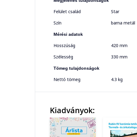
Megjelenés tulajdonságok
Felület család
Star
Szín
barna metál
Mérési adatok
Hosszúság
420 mm
Szélesség
330 mm
Tömeg tulajdonságok
Nettó tömeg
4.3 kg
Kiadványok: