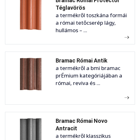
Bramac Római Protector
Téglavörös
a termékről toszkána formái
a római tetőcserép lágy,
hullámos – ...
Bramac Római Antik
a termékről a bmi bramac
prÉmium kategóriájában a
római, reviva és ...
Bramac Római Novo
Antracit
a termékről klasszikus