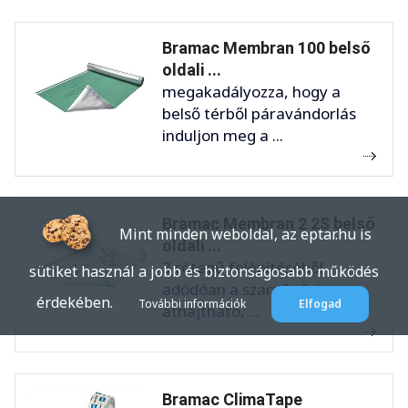
Bramac Membran 100 belső
oldali ...
megakadályozza, hogy a
belső térből páravándorlás
induljon meg a ...
Bramac Membran 2 2S belső
Mint minden weboldal, az eptar.hu is
oldali ...
3 rétegű felépítéséből
sütiket használ a jobb és biztonságosabb működés
adódóan a szarufa felett
érdekében.
További információk
Elfogad
áthajtható, ...
Bramac ClimaTape