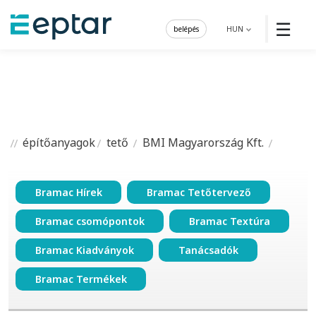
☰
belépés
HUN
építőanyagok
tető
BMI Magyarország Kft.
Bramac Hírek
Bramac Tetőtervező
Bramac csomópontok
Bramac Textúra
Bramac Kiadványok
Tanácsadók
Bramac Termékek