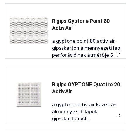
Rigips Gyptone Point 80
Activ'Air
a gyptone point 80 activ air
gipszkarton álmennyezeti lap
perforációinak átmérője 5 ...
Rigips GYPTONE Quattro 20
Activ'Air
a gyptone activ air kazettás
álmennyezeti lapok
gipszkartonból ...