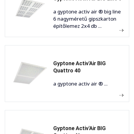
a gyptone activ air ® big line
6 nagyméretű gipszkarton
építőlemez 2x4 db ...
Gyptone Activ'Air BIG
Quattro 40
a gyptone activ air ® ...
Gyptone Activ'Air BIG