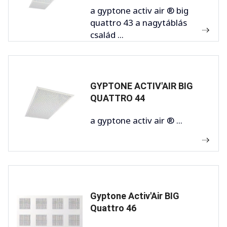
a gyptone activ air ® big
quattro 43 a nagytáblás
család ...
GYPTONE ACTIV'AIR BIG
QUATTRO 44
a gyptone activ air ® ...
Gyptone Activ'Air BIG
Quattro 46