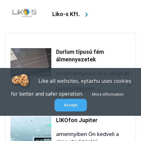
Liko-s Kft.
Durlum típusú fém
álmennyezetek
az álmennyezet és a világítás
olyan tulajdonságok, amelyek
Like all websites, eptar.hu uses cookies
tulajdonképpen ...
for better and safer operation.
More information
Accept
LIKOfon Jupiter
amennyiben Ön kedveli a