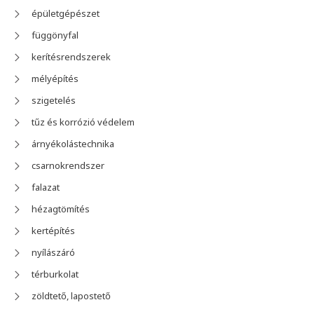
épületgépészet
függönyfal
kerítésrendszerek
mélyépítés
szigetelés
tűz és korrózió védelem
árnyékolástechnika
csarnokrendszer
falazat
hézagtömítés
kertépítés
nyílászáró
térburkolat
zöldtető, lapostető