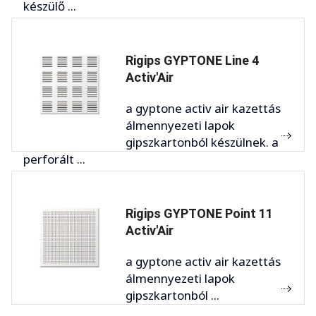
készülő ...
Rigips GYPTONE Line 4
Activ'Air
a gyptone activ air kazettás
álmennyezeti lapok
gipszkartonból készülnek. a
perforált ...
Rigips GYPTONE Point 11
Activ'Air
a gyptone activ air kazettás
álmennyezeti lapok
gipszkartonból ...