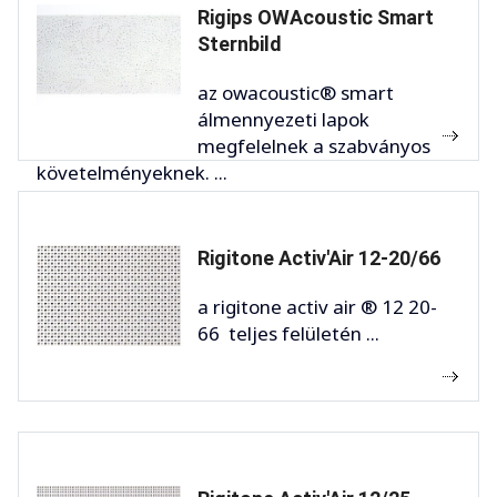
Rigips OWAcoustic Smart
Sternbild
az owacoustic® smart
álmennyezeti lapok
megfelelnek a szabványos
követelményeknek. ...
Rigitone Activ'Air 12-20/66
a rigitone activ air ® 12 20-
66 teljes felületén ...