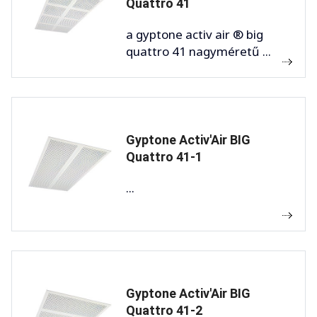
Quattro 41
a gyptone activ air ® big
quattro 41 nagyméretű ...
Gyptone Activ'Air BIG
Quattro 41-1
...
Gyptone Activ'Air BIG
Quattro 41-2