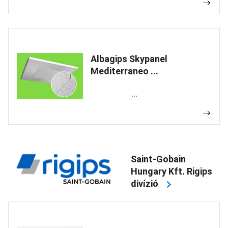
Albagips Skypanel
Mediterraneo ...
...
Saint-Gobain
Hungary Kft. Rigips
divízió