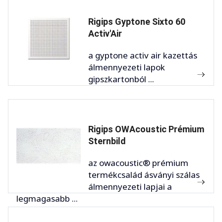
Rigips Gyptone Sixto 60
Activ'Air
a gyptone activ air kazettás
álmennyezeti lapok
gipszkartonból ...
Rigips OWAcoustic Prémium
Sternbild
az owacoustic® prémium
termékcsalád ásványi szálas
álmennyezeti lapjai a
legmagasabb ...