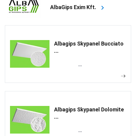
AlbaGips Exim Kft.
Albagips Skypanel Bucciato
...
...
Albagips Skypanel Dolomite
...
...