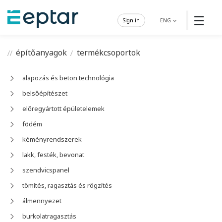
☰
Sign in
ENG
építőanyagok
termékcsoportok
alapozás és beton technológia
belsőépítészet
előregyártott épületelemek
födém
kéményrendszerek
lakk, festék, bevonat
szendvicspanel
tömítés, ragasztás és rögzítés
álmennyezet
burkolatragasztás