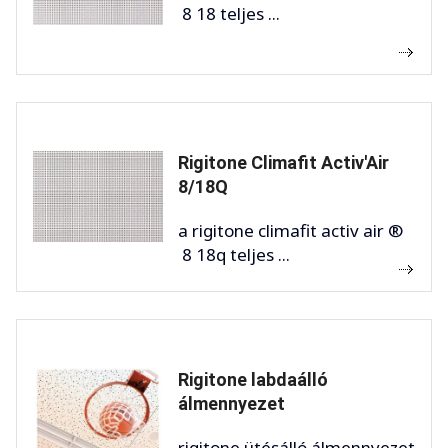
8 18 teljes ...
Rigitone Climafit Activ'Air
8/18Q
a rigitone climafit activ air ®
8 18q teljes ...
Rigitone labdaálló
álmennyezet
rigitone ütésálló álmennyezet