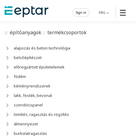
☰
Sign in
ENG
építőanyagok
termékcsoportok
alapozás és beton technológia
belsőépítészet
előregyártott épületelemek
födém
kéményrendszerek
lakk, festék, bevonat
szendvicspanel
tömítés, ragasztás és rögzítés
álmennyezet
burkolatragasztás