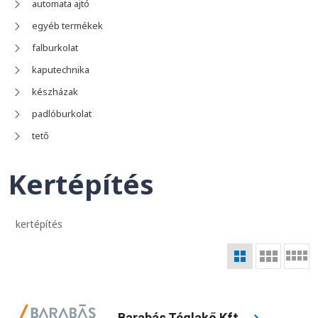
automata ajtó
egyéb termékek
falburkolat
kaputechnika
készházak
padlóburkolat
tető
Kertépítés
kertépítés
Barabás Téglakő Kft.