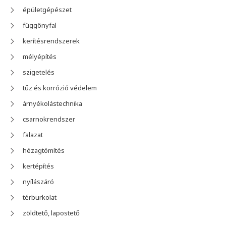
épületgépészet
függönyfal
kerítésrendszerek
mélyépítés
szigetelés
tűz és korrózió védelem
árnyékolástechnika
csarnokrendszer
falazat
hézagtömítés
kertépítés
nyílászáró
térburkolat
zöldtető, lapostető