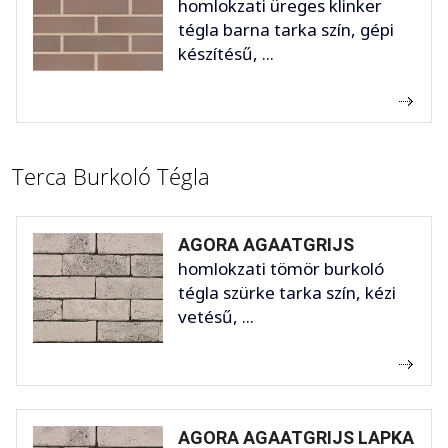
homlokzati üreges klinker
tégla barna tarka szín, gépi
készítésű, ...
Terca Burkoló Tégla
AGORA AGAATGRIJS
homlokzati tömör burkoló
tégla szürke tarka szín, kézi
vetésű, ...
AGORA AGAATGRIJS LAPKA