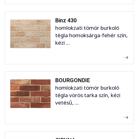
Binz 430
homlokzati tömör burkoló
tégla homoksárga-fehér szín,
kézi ...
BOURGONDIE
homlokzati tömör burkoló
tégla vörös tarka szín, kézi
vetésű, ...