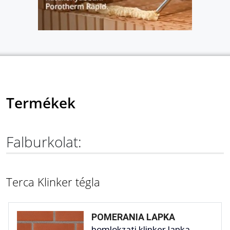
Termékek
Falburkolat:
Terca Klinker tégla
POMERANIA LAPKA
homlokzati klinker lapka