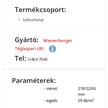
Termékcsoport:
falburkolat
Gyártó:
Wienerberger
Téglaipari zRt.
Tel:
1/464-7040
Paraméterek:
- méret:
210/22/65
mm
2
- egyéb:
59 db/m