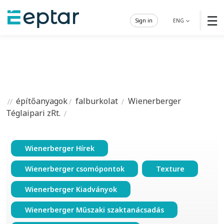
☰
Sign in
ENG
építőanyagok
falburkolat
Wienerberger
Téglaipari zRt.
Wienerberger Hírek
Wienerberger csomópontok
Texture
Wienerberger Kiadványok
Wienerberger Műszaki szaktanácsadás