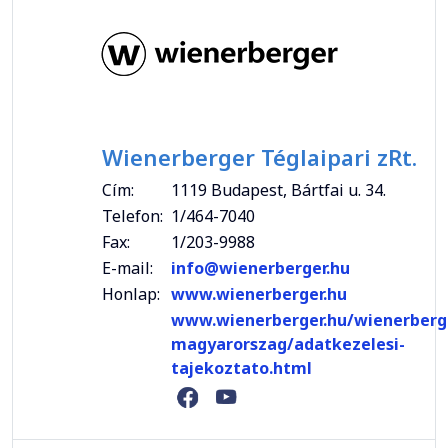
Wienerberger Téglaipari zRt.
Cím:
1119 Budapest, Bártfai u. 34.
Telefon:
1/464-7040
Fax:
1/203-9988
E-mail:
info@wienerberger.hu
Honlap:
www.wienerberger.hu
www.wienerberger.hu/wienerberg
magyarorszag/adatkezelesi-
tajekoztato.html