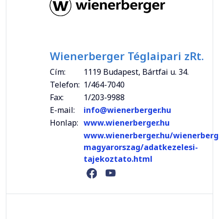
Wienerberger Téglaipari zRt.
Cím:
1119 Budapest, Bártfai u. 34.
Telefon:
1/464-7040
Fax:
1/203-9988
E-mail:
info@wienerberger.hu
Honlap:
www.wienerberger.hu
www.wienerberger.hu/wienerberg
magyarorszag/adatkezelesi-
tajekoztato.html