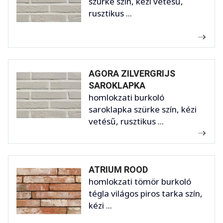
szürke szín, kézi vetésű,
rusztikus ...
AGORA ZILVERGRIJS
SAROKLAPKA
homlokzati burkoló
saroklapka szürke szín, kézi
vetésű, rusztikus ...
ATRIUM ROOD
homlokzati tömör burkoló
tégla világos piros tarka szín,
kézi ...