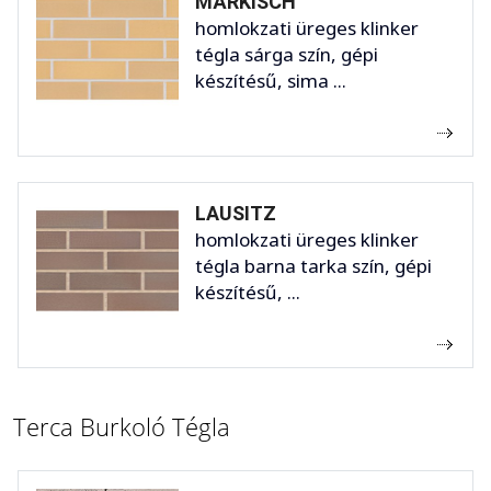
MÄRKISCH
homlokzati üreges klinker
tégla sárga szín, gépi
készítésű, sima ...
LAUSITZ
homlokzati üreges klinker
tégla barna tarka szín, gépi
készítésű, ...
Terca Burkoló Tégla