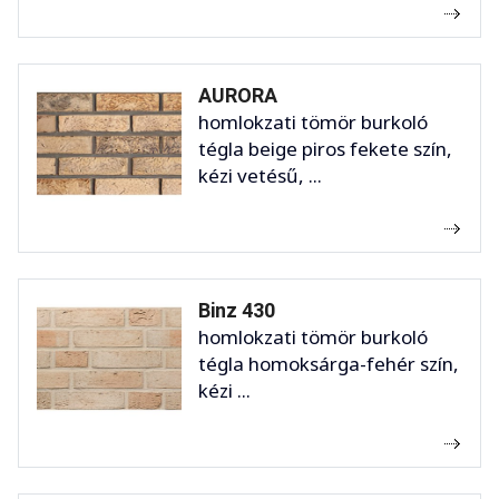
AURORA
homlokzati tömör burkoló
tégla beige piros fekete szín,
kézi vetésű, ...
Binz 430
homlokzati tömör burkoló
tégla homoksárga-fehér szín,
kézi ...