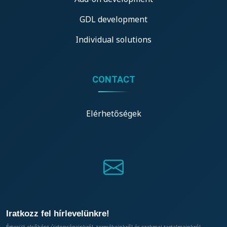
GDL development
Individual solutions
CONTACT
Elérhetőségek
Iratkozz fel hírlevelünkre!
Értesülj elsőként újdonságainkról, termékeinkről és szakmai tartalmainkról.