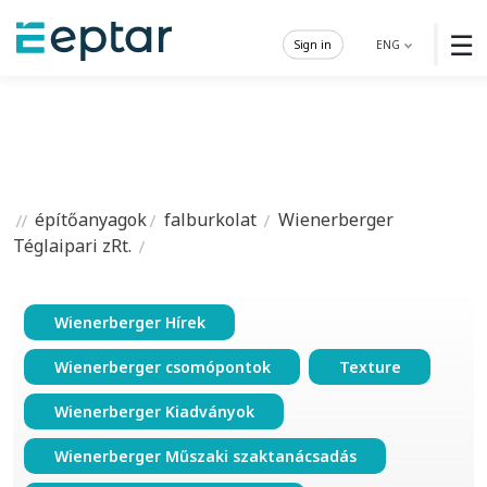
☰
Sign in
ENG
építőanyagok
falburkolat
Wienerberger
Téglaipari zRt.
Wienerberger Hírek
Wienerberger csomópontok
Texture
Wienerberger Kiadványok
Wienerberger Műszaki szaktanácsadás