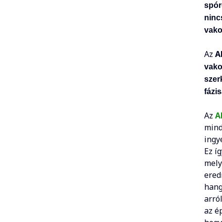
spór
ninc
vako
Az
A
vako
szer
fázi
Az
A
mind
ingy
Ez íg
mely
ered
hang
arró
az é