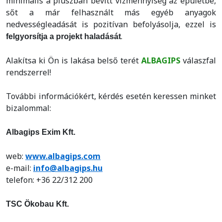
minimális a pluszban bevitt vízmennyiség az épületbe,
sőt a már felhasznált más egyéb anyagok
nedvességleadását is pozitívan befolyásolja, ezzel is
.
felgyorsítja a projekt haladását
Alakítsa ki Ön is lakása belső terét
ALBAGIPS
válaszfal
rendszerrel!
További információkért, kérdés esetén keressen minket
bizalommal:
Albagips Exim Kft.
web:
www.albagips.com
e-mail:
info@albagips.hu
telefon: +36 22/312 200
TSC Ökobau Kft.