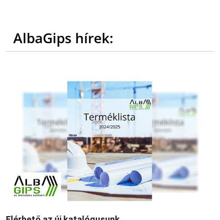
AlbaGips hírek:
Elérhető az új katalógusunk