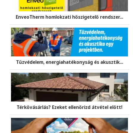
EnveoTherm homlokzati hőszigetelő rendszer...
Tűzvédelem, energiahatékonyság és akusztik...
Térkővásárlás? Ezeket ellenőrizd átvétel előtt!