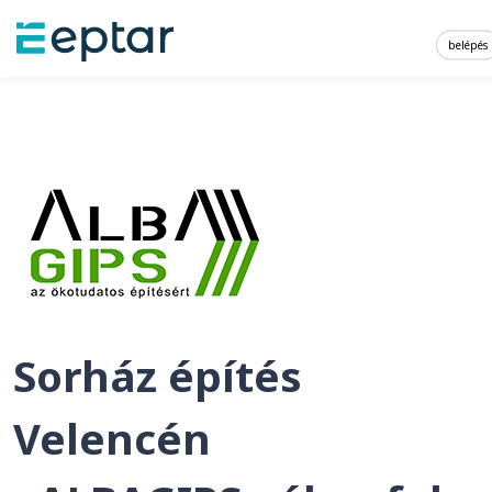
belépés
Sorház építés
Velencén