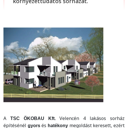
környezettudatos sorházat.
A
Velencén 4 lakásos sorház
TSC ÖKOBAU Kft.
építésénél
és
megoldást keresett, ezért
gyors
hatékony