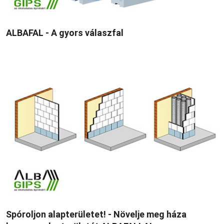
ALBAFAL - A gyors válaszfal
Spóroljon alapterületet! - Növelje meg háza