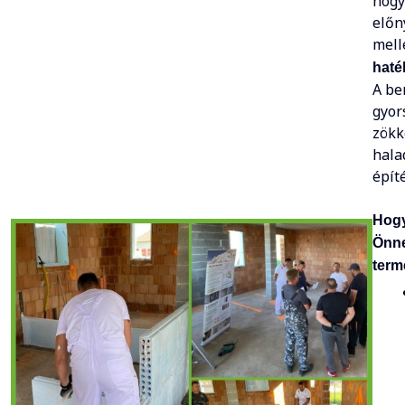
hogy
előn
mell
haté
A be
gyor
zök
hala
épít
Hogy
Önne
term