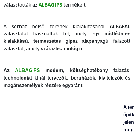
választották az
ALBAGIPS
termékeit.
A sorház belső terének kialakításánál
ALBAFAL
válaszfalat használtak fel, mely egy
núdféderes
falazott
kialakítású, természetes gipsz alapanyagú
válaszfal, amely
.
száraztechnológia
Az
ALBAGIPS
modern, költséghatékony falazási
technológiát kínál tervezők, beruházók, kivitelezők és
magánszemélyek részére egyaránt.
A te
épít
jele
reng