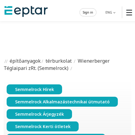
☰
Sign in
ENG
építőanyagok
térburkolat
Wienerberger
Téglaipari zRt. (Semmelrock)
Semmelrock Hírek
Semmelrock Alkalmazástechnikai útmutató
Semmelrock Árjegyzék
Semmelrock Kerti ötletek