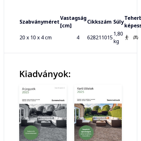
Vastagság
Teherb
Szabványméret
Cikkszám
Súly
[cm]
képes
1,80
20 x 10 x 4 cm
4
628211015
kg
Kiadványok: