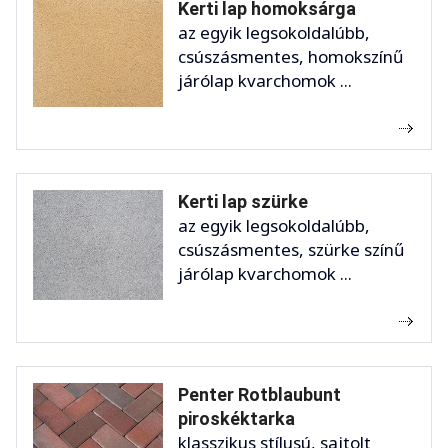
Kerti lap homoksárga
az egyik legsokoldalúbb,
csúszásmentes, homokszínű
járólap kvarchomok ...
Kerti lap szürke
az egyik legsokoldalúbb,
csúszásmentes, szürke színű
járólap kvarchomok ...
Penter Rotblaubunt
piroskéktarka
klasszikus stílusú, sajtolt