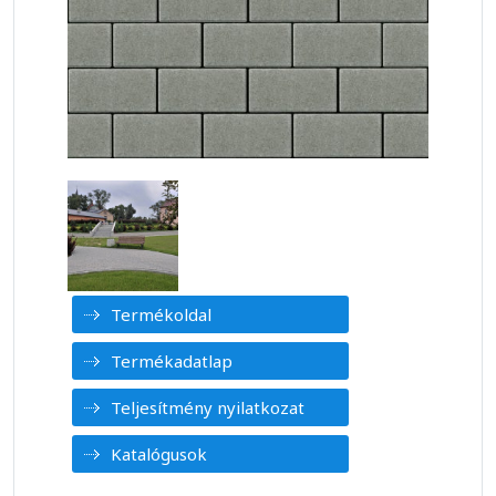
Termékoldal
Termékadatlap
Teljesítmény nyilatkozat
Katalógusok