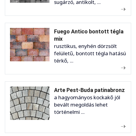
sugárzó, antikolt, ...
Fuego Antico bontott tégla
mix
rusztikus, enyhén dörzsölt
felületű, bontott tégla hatású
térkő, ...
Arte Pest-Buda patinabronz
a hagyományos kockakő jól
bevált megoldás lehet
történelmi ...