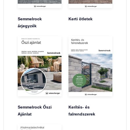
Semmelrock
Kerti ötletek
árjegyzék
Semmelrock Őszi
Kerítés- és
Ajánlat
falrendszerek