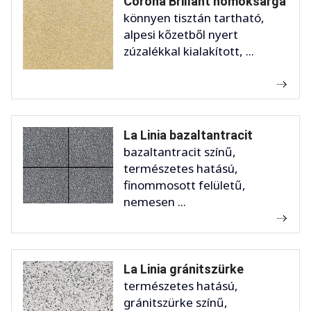
Corona Brillant homoksárga
könnyen tisztán tartható,
alpesi kőzetből nyert
zúzalékkal kialakított, ...
La Linia bazaltantracit
bazaltantracit színű,
természetes hatású,
finommosott felületű,
nemesen ...
La Linia gránitszürke
természetes hatású,
gránitszürke színű,