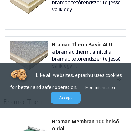
bramac tetőrendszer teljessé
válik egy ...
Bramac Therm Basic ALU
a bramac therm, amitől a
bramac tetőrendszer teljessé
válik egy ...
Like all websites, eptar.hu uses cookies
for better and safer operation.
More information
Accept
Bramac Therm tartozékok
Bramac Membran 100 belső
oldali ...