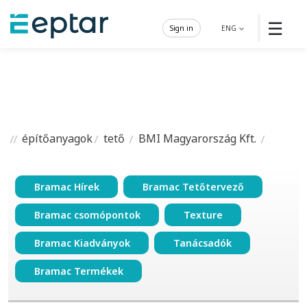
☰
Sign in
ENG
építőanyagok
tető
BMI Magyarország Kft.
Bramac Hírek
Bramac Tetőtervező
Bramac csomópontok
Texture
Bramac Kiadványok
Tanácsadók
Bramac Termékek