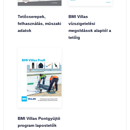
Tetőcserepek,
BMI Villas
felhasználás, müszaki
vízszigetelési
adatok
megoldások alaptól a
tetőig
BMI Villas Pontgyüjtö
program lapostetők