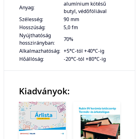
alumínium kötésű
Anyag:
butyl, védőfóliával
Szélesség:
90 mm
Hosszúság:
5,0 fm
Nyújthatóság
70%
hosszirányban:
Alkalmazhatóság:
+5°C-tól +40°C-ig
Hőállóság:
-20°C-tól +80°C-ig
Kiadványok: