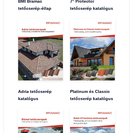
BMI Bramac
7° Protector
tetőcserép-étlap
tetőcserép katalógus
Adria tetőcserép
Platinum és Classic
katalógus
tetőcserép katalógus