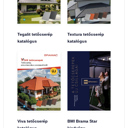
Tegalit tetőcserép
Textura tetőcserép
katalógus
katalógus
Viva tetőcserép
BMI Brama Star
katalógus
kiadvány