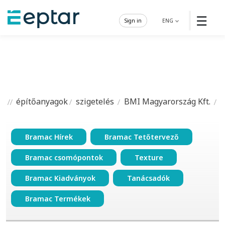
☰
Sign in
ENG
építőanyagok
szigetelés
BMI Magyarország Kft.
Bramac Hírek
Bramac Tetőtervező
Bramac csomópontok
Texture
Bramac Kiadványok
Tanácsadók
Bramac Termékek