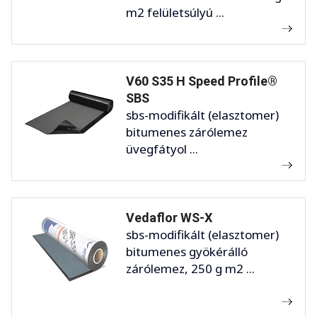
m2 felületsúlyú ...
V60 S35 H Speed Profile®
SBS
sbs-modifikált (elasztomer)
bitumenes zárólemez
üvegfátyol ...
Vedaflor WS-X
sbs-modifikált (elasztomer)
bitumenes gyökérálló
zárólemez, 250 g m2 ...