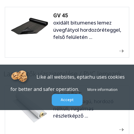
GV 45
oxidált bitumenes lemez
üvegfátyol hordozóréteggel,
felső felületén ...
Lapostetők vízszigetelése / PVC lemezek
Like all websites, eptar.hu uses cookies
for better and safer operation.
More information
Cosmofin F
Accept
lágy pvc anyagú, hordozó
nélküli, rugalmas
részletképző ...