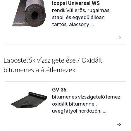
Icopal Universal WS
rendkívül erős, rugalmas,
stabil és egyedülállóan
tartós, alacsony ...
Lapostetők vízszigetelése / Oxidált
bitumenes alátétlemezek
GV 35
bitumenes vízszigetelő lemez
oxidált bitumennel,
üvegfátyol hordozón, ...