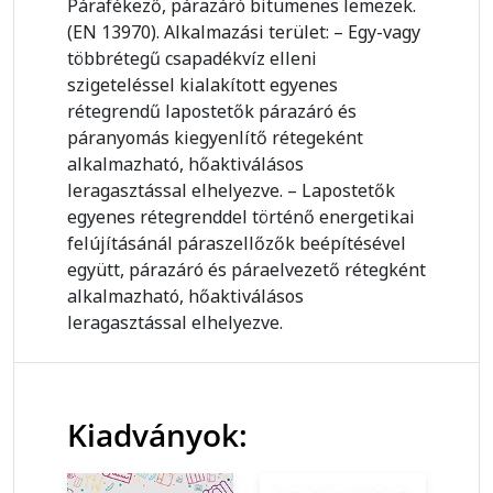
Párafékező, párazáró bitumenes lemezek.
(EN 13970). Alkalmazási terület: – Egy-vagy
többrétegű csapadékvíz elleni
szigeteléssel kialakított egyenes
rétegrendű lapostetők párazáró és
páranyomás kiegyenlítő rétegeként
alkalmazható, hőaktiválásos
leragasztással elhelyezve. – Lapostetők
egyenes rétegrenddel történő energetikai
felújításánál páraszellőzők beépítésével
együtt, párazáró és páraelvezető rétegként
alkalmazható, hőaktiválásos
leragasztással elhelyezve.
Kiadványok: