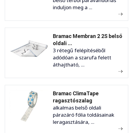
belső térből páravándorlás
induljon meg a ...
Bramac Membran 2 2S belső
oldali ...
3 rétegű felépítéséből
adódóan a szarufa felett
áthajtható, ...
Bramac ClimaTape
ragasztószalag
alkalmas belső oldali
párazáró fólia toldásainak
leragasztására, ...