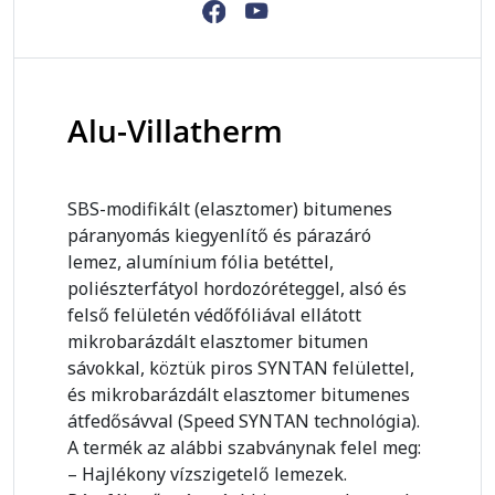
Alu-Villatherm
SBS-modifikált (elasztomer) bitumenes
páranyomás kiegyenlítő és párazáró
lemez, alumínium fólia betéttel,
poliészterfátyol hordozóréteggel, alsó és
felső felületén védőfóliával ellátott
mikrobarázdált elasztomer bitumen
sávokkal, köztük piros SYNTAN felülettel,
és mikrobarázdált elasztomer bitumenes
átfedősávval (Speed SYNTAN technológia).
A termék az alábbi szabványnak felel meg:
– Hajlékony vízszigetelő lemezek.