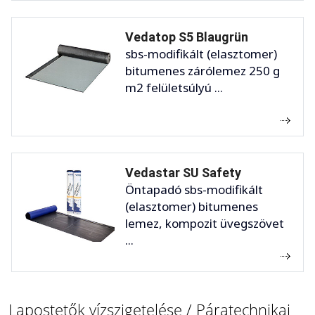
Vedatop S5 Blaugrün
sbs-modifikált (elasztomer)
bitumenes zárólemez 250 g
m2 felületsúlyú ...
Vedastar SU Safety
Öntapadó sbs-modifikált
(elasztomer) bitumenes
lemez, kompozit üvegszövet
...
Lapostetők vízszigetelése / Páratechnikai