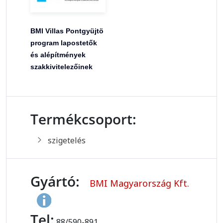
BMI Villas Pontgyüjtö
program lapostetők
és alépítmények
szakkivitelezőinek
Termékcsoport:
szigetelés
Gyártó:
BMI Magyarország Kft.
Tel:
88/590-891