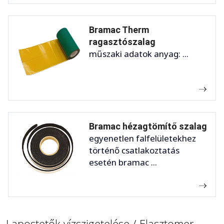
Bramac Therm
ragasztószalag
műszaki adatok anyag: ...
Bramac hézagtömítő szalag
egyenetlen falfelületekhez
történő csatlakoztatás
esetén bramac ...
Lapostetők vízszigetelése / Elasztomer