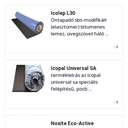
Icolep L30
Öntapadó sbs-modifikált
(elasztomer) bitumenes
lemez, üvegszövet háló ...
Icopal Universal SA
termékleírás az icopal
universal sa speciális
felépítésű, pocb ...
Noxite Eco-Active