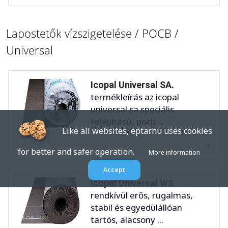
Lapostetők vízszigetelése / POCB /
Universal
Icopal Universal SA.
termékleírás az icopal
universal sa speciális
felépítésű, pocb ...
Like all websites, eptar.hu uses cookies
for better and safer operation.
More information
Accept
Icopal Universal WS
rendkívül erős, rugalmas,
stabil és egyedülállóan
tartós, alacsony ...