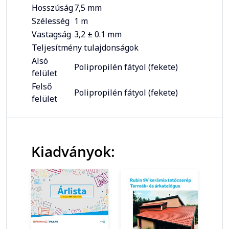
Hosszúság
7,5 mm
Szélesség
1 m
Vastagság
3,2 ± 0.1 mm
Teljesítmény tulajdonságok
Alsó
Polipropilén fátyol (fekete)
felület
Felső
Polipropilén fátyol (fekete)
felület
Kiadványok: