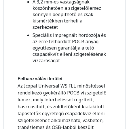
A 3,2 mm-es vastagságnak
köszönhetően a szigetelőlemez
könnyen beépíthető és csak
kismértékben terheli a
szerkezetet
Speciális impregnált hordozója és
az erre felhordott POCB anyag
együttesen garantálja a tető
csapadékvíz elleni szigetelésének
vízzáróságát
Felhasználási terület
Az Icopal Universal WS FLL minősítéssel
rendelkező gyökérálló POCB vízszigetelő
lemez, mely leterheléssel rögzített,
hasznosított, és zöldtetőként kialakított
lapostetők egyrétegű csapadékvíz elleni
szigeteléséhez alkalmazható, vasbeton,
trapézlemez és OSB-lapból készült