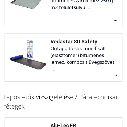
bitumenes zárólemez 250 g
m2 felületsúlyú ...
Vedastar SU Safety
Öntapadó sbs-modifikált
(elasztomer) bitumenes
lemez, kompozit üvegszövet
...
Lapostetők vízszigetelése / Páratechnikai
rétegek
Alu-Tec FR