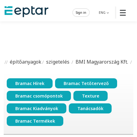
☰
Sign in
ENG
építőanyagok
szigetelés
BMI Magyarország Kft.
Bramac Hírek
Bramac Tetőtervező
Bramac csomópontok
Texture
Bramac Kiadványok
Tanácsadók
Bramac Termékek