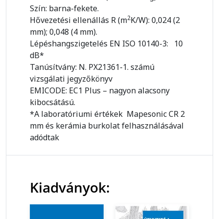
Szín: barna-fekete.
2
Hővezetési ellenállás R (m
K/W): 0,024 (2
mm); 0,048 (4 mm).
Lépéshangszigetelés EN ISO 10140-3: 10
dB*
Tanúsítvány: N. PX21361-1. számú
vizsgálati jegyzőkönyv
EMICODE: EC1 Plus – nagyon alacsony
kibocsátású.
*A laboratóriumi értékek Mapesonic CR 2
mm és kerámia burkolat felhasználásával
adódtak
Kiadványok: