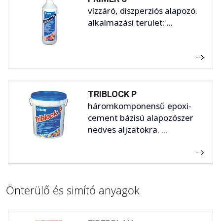
vízzáró, diszperziós alapozó.
alkalmazási terület: ...
TRIBLOCK P
háromkomponensű epoxi-
cement bázisú alapozószer
nedves aljzatokra. ...
Önterülő és simító anyagok