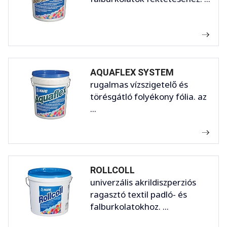
AQUAFLEX SYSTEM
rugalmas vízszigetelő és
törésgátló folyékony fólia. az
...
ROLLCOLL
univerzális akrildiszperziós
ragasztó textil padló- és
falburkolatokhoz. ...