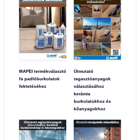
MAPEI termékválasztó
Útmutató
fa padlóburkolatok
ragasztóanyagok
fektetéséhez
választásához
kerámia
burkolatokhoz és
kőanyagokhoz