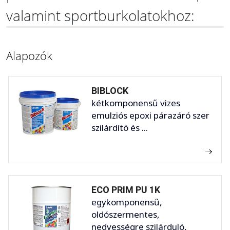
valamint sportburkolatokhoz:
Alapozók
BIBLOCK
kétkomponensű vizes
emulziós epoxi párazáró szer
szilárdító és ...
ECO PRIM PU 1K
egykomponensű,
oldószermentes,
nedvességre szilárduló,