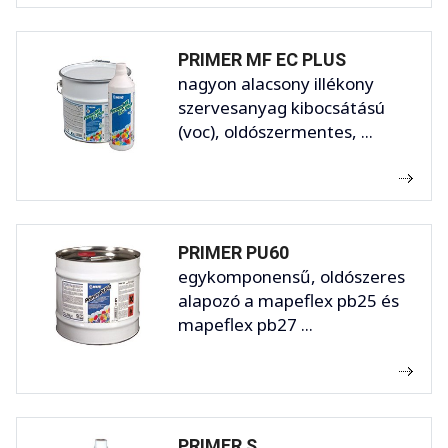
PRIMER MF EC PLUS
nagyon alacsony illékony
szervesanyag kibocsátású
(voc), oldószermentes, ...
PRIMER PU60
egykomponensű, oldószeres
alapozó a mapeflex pb25 és
mapeflex pb27 ...
PRIMER S