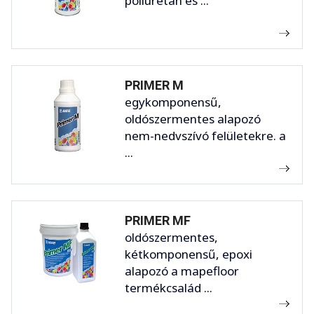
poliuretán és ...
PRIMER M
egykomponensű,
oldószermentes alapozó
nem-nedvszívó felületekre. a
...
PRIMER MF
oldószermentes,
kétkomponensű, epoxi
alapozó a mapefloor
termékcsalád ...