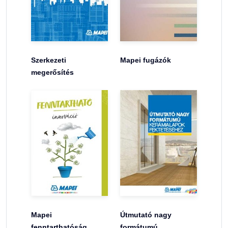
Szerkezeti
Mapei fugázók
megerősítés
Mapei
Útmutató nagy
fenntarthatóság
formátumú