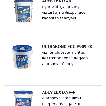
ADESILEX LC/R
gyorskötő, alacsony
víztartalmú diszperziós
ragasztó faanyagú ...
ULTRABOND ECO P909 2K
víz- és oldószermentes
kétkomponensű nagyon
alacsony illékony ...
ADESILEX LC/R-P
alacsony víztartalmú
diszperziós ragasztó