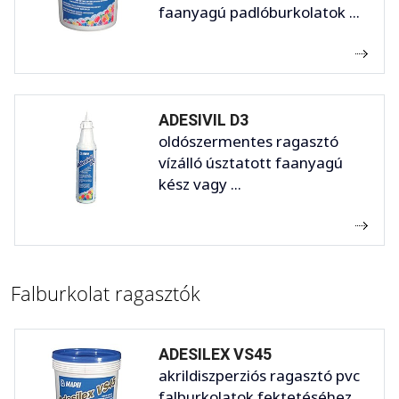
faanyagú padlóburkolatok ...
ADESIVIL D3
oldószermentes ragasztó
vízálló úsztatott faanyagú
kész vagy ...
Falburkolat ragasztók
ADESILEX VS45
akrildiszperziós ragasztó pvc
falburkolatok fektetéséhez. ...