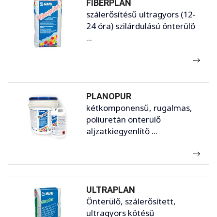
FIBERPLAN
szálerősítésű ultragyors (12-
24 óra) szilárdulású önterülő
...
PLANOPUR
kétkomponensű, rugalmas,
poliuretán önterülő
aljzatkiegyenlítő ...
ULTRAPLAN
Önterülő, szálerősített,
ultragyors kötésű