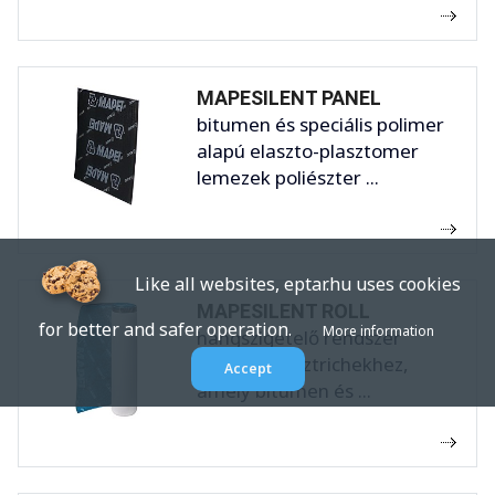
MAPESILENT PANEL
bitumen és speciális polimer
alapú elaszto-plasztomer
lemezek poliészter ...
Like all websites, eptar.hu uses cookies
MAPESILENT ROLL
for better and safer operation.
More information
hangszigetelő rendszer
úsztatott esztrichekhez,
Accept
amely bitumen és ...