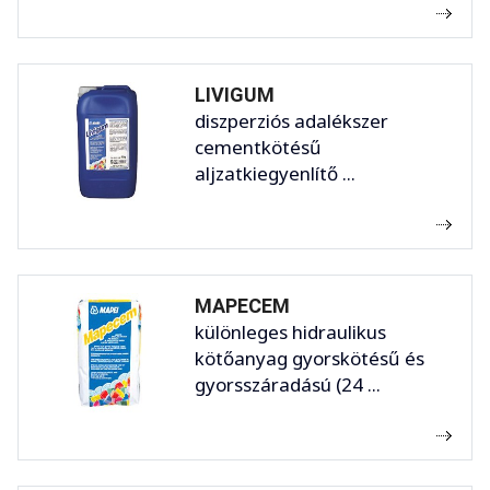
LIVIGUM
diszperziós adalékszer
cementkötésű
aljzatkiegyenlítő ...
MAPECEM
különleges hidraulikus
kötőanyag gyorskötésű és
gyorsszáradású (24 ...