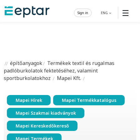
☰
Sign in
ENG
építőanyagok
Termékek textil és rugalmas
padlóburkolatok fektetéséhez, valamint
sportburkolatokhoz
Mapei Kft.
Mapei Hírek
Mapei Termékkatalógus
Mapei Szakmai kiadványok
Mapei Kereskedőkereső
Mapei Termékek