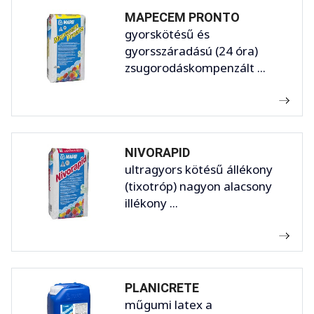
MAPECEM PRONTO
gyorskötésű és
gyorsszáradású (24 óra)
zsugorodáskompenzált ...
NIVORAPID
ultragyors kötésű állékony
(tixotróp) nagyon alacsony
illékony ...
PLANICRETE
műgumi latex a