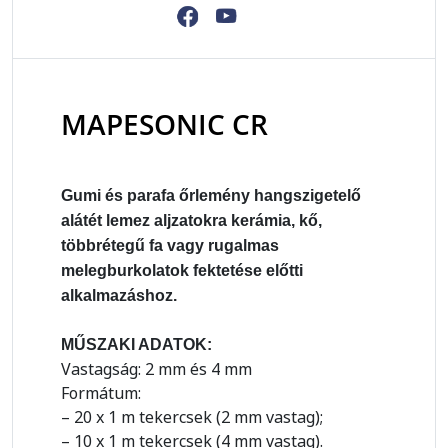
MAPESONIC CR
Gumi és parafa őrlemény hangszigetelő
alátét lemez aljzatokra kerámia, kő,
többrétegű fa vagy rugalmas
melegburkolatok fektetése előtti
alkalmazáshoz.
MŰSZAKI ADATOK:
Vastagság: 2 mm és 4 mm
Formátum:
– 20 x 1 m tekercsek (2 mm vastag);
– 10 x 1 m tekercsek (4 mm vastag).