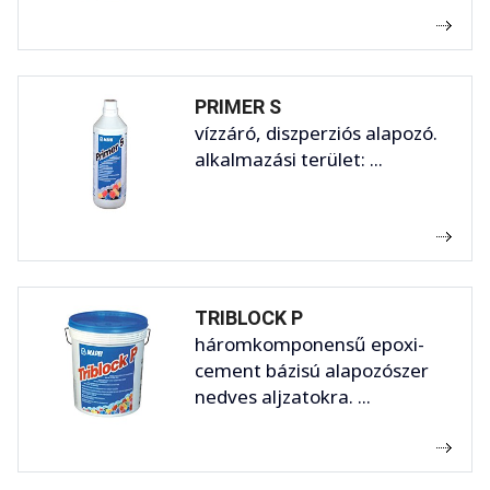
PRIMER S
vízzáró, diszperziós alapozó.
alkalmazási terület: ...
TRIBLOCK P
háromkomponensű epoxi-
cement bázisú alapozószer
nedves aljzatokra. ...