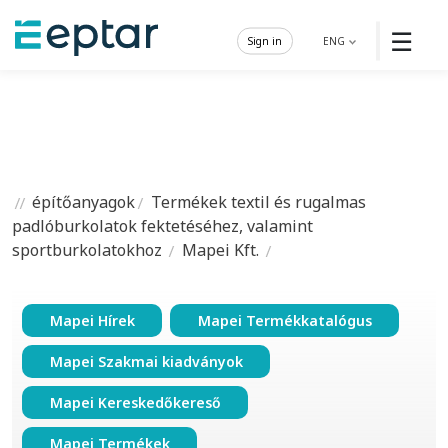
☰
Sign in
ENG
építőanyagok
Termékek textil és rugalmas
padlóburkolatok fektetéséhez, valamint
sportburkolatokhoz
Mapei Kft.
Mapei Hírek
Mapei Termékkatalógus
Mapei Szakmai kiadványok
Mapei Kereskedőkereső
Mapei Termékek