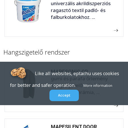
univerzális akrildiszperziós
ragasztó textil padló- és
falburkolatokhoz. ...
Hangszigetelő rendszer
MAPESONIC CR
Like all websites, eptar.hu uses cookies
gumi és parafa őrlemény
hangszigetelő alátét lemez
for better and safer operation.
More information
aljzatokra kerámia, ...
Accept
MAPESILENT DOOR