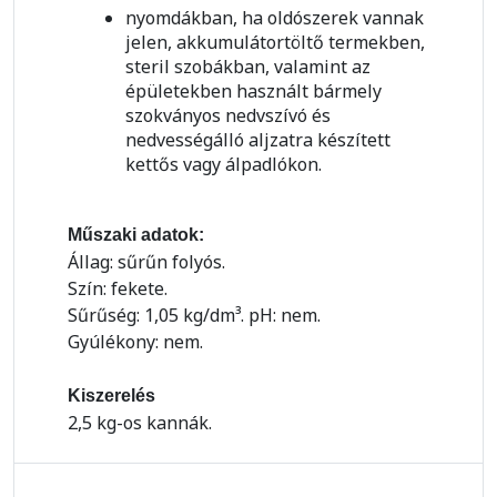
nyomdákban, ha oldószerek vannak
jelen, akkumulátortöltő termekben,
steril szobákban, valamint az
épületekben használt bármely
szokványos nedvszívó és
nedvességálló aljzatra készített
kettős vagy álpadlókon.
Műszaki adatok:
Állag: sűrűn folyós.
Szín: fekete.
Sűrűség: 1,05 kg/dm³. pH: nem.
Gyúlékony: nem.
Kiszerelés
2,5 kg-os kannák.