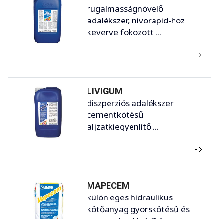
rugalmasságnövelő
adalékszer, nivorapid-hoz
keverve fokozott ...
LIVIGUM
diszperziós adalékszer
cementkötésű
aljzatkiegyenlítő ...
MAPECEM
különleges hidraulikus
kötőanyag gyorskötésű és