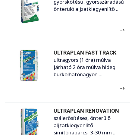
gyorskötésű, gyorsszáradású
önterülő aljzatkiegyenlítő ...
ULTRAPLAN FAST TRACK
ultragyors (1 óra) múlva
járható 2 óra múlva hideg
burkolhatónagyon ...
ULTRAPLAN RENOVATION
szálerősítéses, önterülő
aljzatkiegyenlítő
simítóhabarcs, 3-30 mm ...