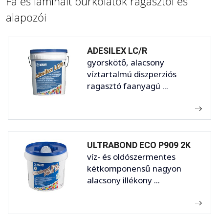
Fa és laminált burkolatok ragasztói és
alapozói
ADESILEX LC/R
gyorskötő, alacsony
víztartalmú diszperziós
ragasztó faanyagú ...
ULTRABOND ECO P909 2K
víz- és oldószermentes
kétkomponensű nagyon
alacsony illékony ...