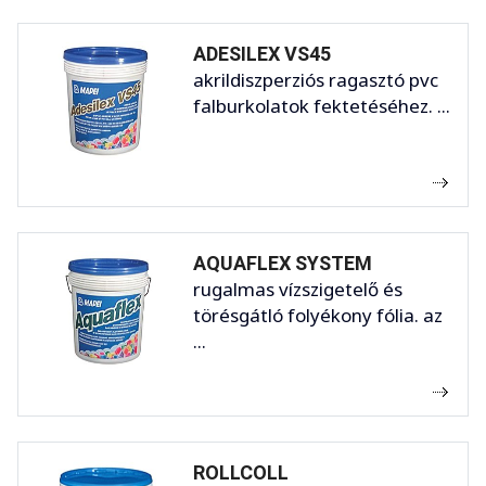
ADESILEX VS45
akrildiszperziós ragasztó pvc
falburkolatok fektetéséhez. ...
AQUAFLEX SYSTEM
rugalmas vízszigetelő és
törésgátló folyékony fólia. az
...
ROLLCOLL