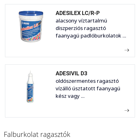
ADESILEX LC/R-P
alacsony víztartalmú
diszperziós ragasztó
faanyagú padlóburkolatok ...
ADESIVIL D3
oldószermentes ragasztó
vízálló úsztatott faanyagú
kész vagy ...
Falburkolat ragasztók