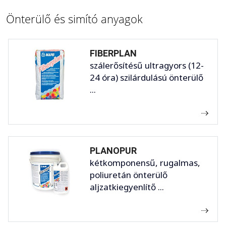
Önterülő és simító anyagok
FIBERPLAN
szálerősítésű ultragyors (12-
24 óra) szilárdulású önterülő
...
PLANOPUR
kétkomponensű, rugalmas,
poliuretán önterülő
aljzatkiegyenlítő ...