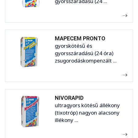
gyorsszáradású (24 ...
MAPECEM PRONTO
gyorskötésű és
gyorsszáradású (24 óra)
zsugorodáskompenzált ...
NIVORAPID
ultragyors kötésű állékony
(tixotróp) nagyon alacsony
illékony ...