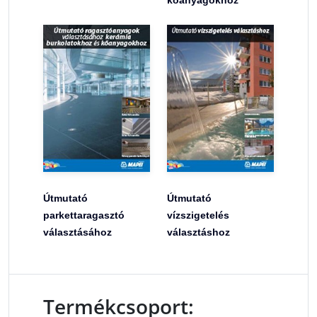
kőanyagokhoz
Útmutató
Útmutató
parkettaragasztó
vízszigetelés
választásához
választáshoz
Termékcsoport: