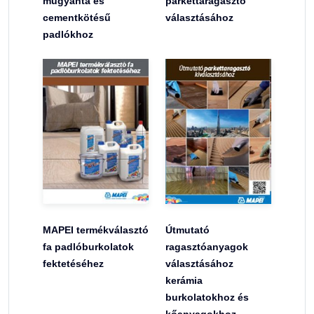
műgyanta és
parkettaragasztó
cementkötésű
választásához
padlókhoz
MAPEI termékválasztó
Útmutató
fa padlóburkolatok
ragasztóanyagok
fektetéséhez
választásához
kerámia
burkolatokhoz és