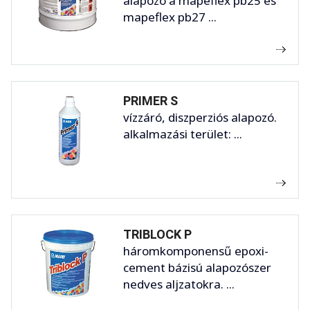
alapozó a mapeflex pb25 és
mapeflex pb27 ...
PRIMER S
vízzáró, diszperziós alapozó.
alkalmazási terület: ...
TRIBLOCK P
háromkomponensű epoxi-
cement bázisú alapozószer
nedves aljzatokra. ...