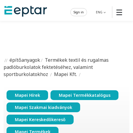
☰
Sign in
ENG
építőanyagok
Termékek textil és rugalmas
padlóburkolatok fektetéséhez, valamint
sportburkolatokhoz
Mapei Kft.
Mapei Hírek
Mapei Termékkatalógus
Mapei Szakmai kiadványok
Mapei Kereskedőkereső
Mapei Termékek