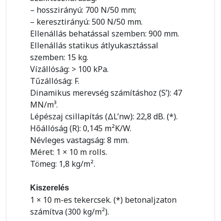
– hosszirányú: 700 N/50 mm;
– keresztirányú: 500 N/50 mm.
Ellenállás behatással szemben: 900 mm.
Ellenállás statikus átlyukasztással
szemben: 15 kg.
Vízállóság: > 100 kPa.
Tűzállóság: F.
Dinamikus merevség számításhoz (S’): 47
MN/m³.
Lépészaj csillapítás (ΔL’nw): 22,8 dB. (*).
Hőállóság (R): 0,145 m²K/W.
Névleges vastagság: 8 mm.
Méret: 1 × 10 m rolls.
Tömeg: 1,8 kg/m².
Kiszerelés
1 × 10 m-es tekercsek. (*) betonaljzaton
számítva (300 kg/m²).