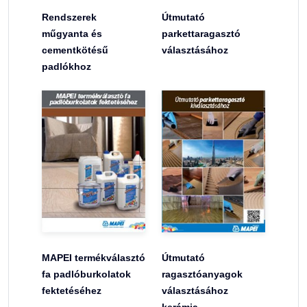
Rendszerek
Útmutató
műgyanta és
parkettaragasztó
cementkötésű
választásához
padlókhoz
MAPEI termékválasztó
Útmutató
fa padlóburkolatok
ragasztóanyagok
fektetéséhez
választásához