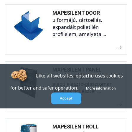
MAPESILENT DOOR
u formájú, zártcellás,
expandált polietilén
profilelem, amelyeta ...
MAPESILENT PANEL
Like all websites, eptar.hu uses cookies
bitumen és speciális polimer
alapú elaszto-plasztomer
for better and safer operation.
More information
lemezek poliészter ...
Accept
MAPESILENT ROLL