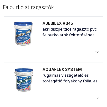
Falburkolat ragasztók
ADESILEX VS45
akrildiszperziós ragasztó pvc
falburkolatok fektetéséhez. ...
AQUAFLEX SYSTEM
rugalmas vízszigetelő és
törésgátló folyékony fólia. az
...