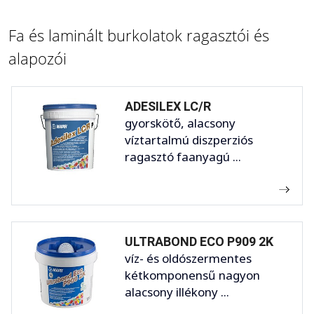
Fa és laminált burkolatok ragasztói és
alapozói
ADESILEX LC/R
gyorskötő, alacsony
víztartalmú diszperziós
ragasztó faanyagú ...
ULTRABOND ECO P909 2K
víz- és oldószermentes
kétkomponensű nagyon
alacsony illékony ...