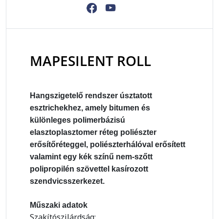
MAPESILENT ROLL
Hangszigetelő rendszer úsztatott
esztrichekhez, amely bitumen és
különleges polimerbázisú
elasztoplasztomer réteg poliészter
erősítőréteggel, poliészterhálóval erősített
valamint egy kék színű nem-szőtt
polipropilén szövettel kasírozott
szendvicsszerkezet.
Műszaki adatok
Szakítószilárdság: