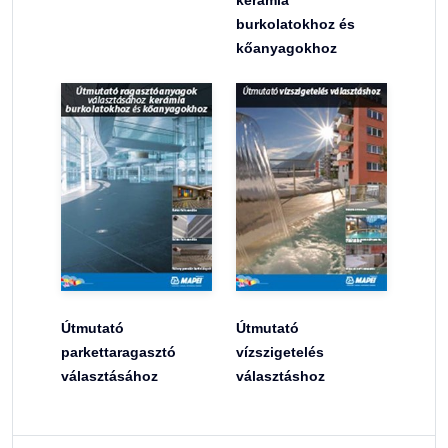
kerámia
burkolatokhoz és
kőanyagokhoz
Útmutató
Útmutató
parkettaragasztó
vízszigetelés
választásához
választáshoz