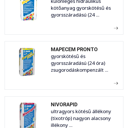
különleges hidraulikus
kötőanyag gyorskötésű és
gyorsszáradású (24 ...
MAPECEM PRONTO
gyorskötésű és
gyorsszáradású (24 óra)
zsugorodáskompenzált ...
NIVORAPID
ultragyors kötésű állékony
(tixotróp) nagyon alacsony
illékony ...