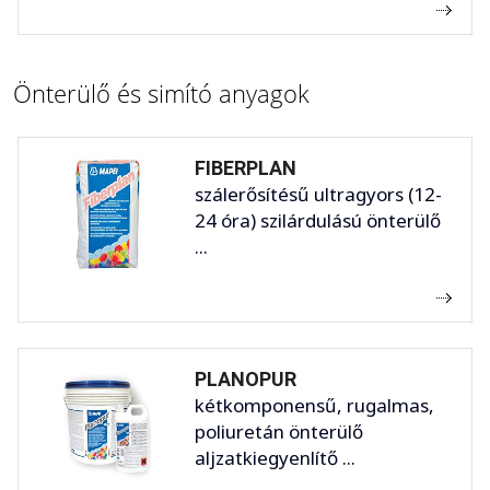
Önterülő és simító anyagok
FIBERPLAN
szálerősítésű ultragyors (12-
24 óra) szilárdulású önterülő
...
PLANOPUR
kétkomponensű, rugalmas,
poliuretán önterülő
aljzatkiegyenlítő ...