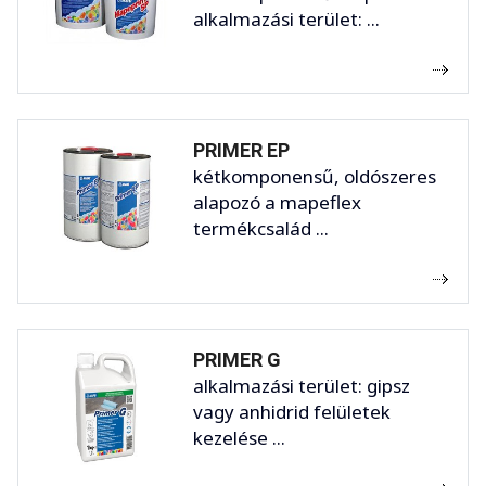
alkalmazási terület: ...
PRIMER EP
kétkomponensű, oldószeres
alapozó a mapeflex
termékcsalád ...
PRIMER G
alkalmazási terület: gipsz
vagy anhidrid felületek
kezelése ...