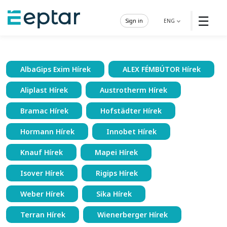
☰
Sign in
ENG
AlbaGips Exim Hírek
ALEX FÉMBÚTOR Hírek
Aliplast Hírek
Austrotherm Hírek
Bramac Hírek
Hofstädter Hírek
Hormann Hírek
Innobet Hírek
Knauf Hírek
Mapei Hírek
Isover Hírek
Rigips Hírek
Weber Hírek
Sika Hírek
Terran Hírek
Wienerberger Hírek