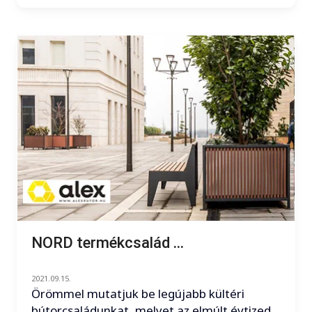
NORD termékcsalád ...
2021.09.15.
Örömmel mutatjuk be legújabb kültéri
bútorcsaládunkat, melyet az elmúlt évtized