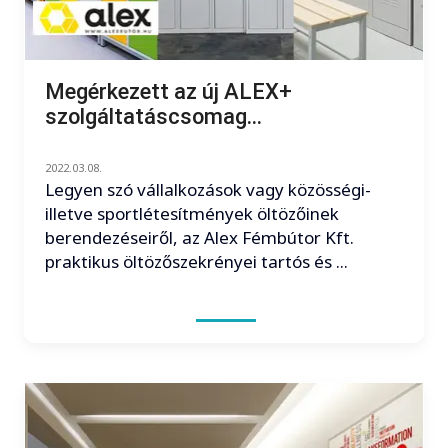
Megérkezett az új ALEX+
szolgáltatáscsomag...
2022.03.08.
Legyen szó vállalkozások vagy közösségi-
illetve sportlétesítmények öltözőinek
berendezéseiről, az Alex Fémbútor Kft.
praktikus öltözőszekrényei tartós és ...