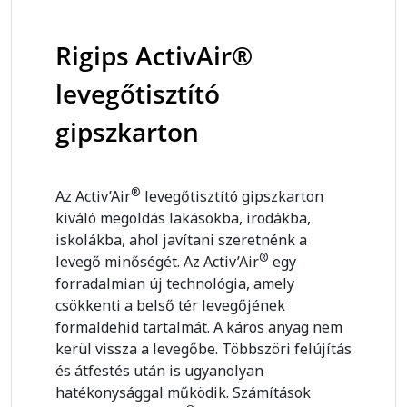
Rigips ActivAir®
levegőtisztító
gipszkarton
®
Az Activ’Air
levegőtisztító gipszkarton
kiváló megoldás lakásokba, irodákba,
iskolákba, ahol javítani szeretnénk a
®
levegő minőségét. Az Activ’Air
egy
forradalmian új technológia, amely
csökkenti a belső tér levegőjének
formaldehid tartalmát. A káros anyag nem
kerül vissza a levegőbe. Többszöri felújítás
és átfestés után is ugyanolyan
hatékonysággal működik. Számítások