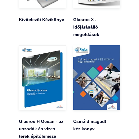
Kivitelezői Kézikönyv
Glasroc X -
Időjárásálló
megoldások
Glasroc H Ocean - az
Csináld magad!
uszodák és vizes
kézikönyv
terek építőlemeze