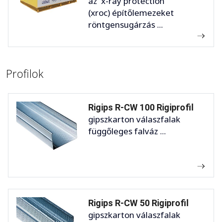
az x-ray protection
(xroc) építőlemezeket
röntgensugárzás ...
Profilok
Rigips R-CW 100 Rigiprofil
gipszkarton válaszfalak
függőleges falváz ...
Rigips R-CW 50 Rigiprofil
gipszkarton válaszfalak