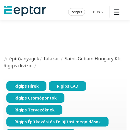
☰
belépés
HUN
építőanyagok
falazat
Saint-Gobain Hungary Kft.
Rigips divízió
Rigips Hírek
Rigips CAD
Rigips Csomópontok
Rigips Tervezőknek
Rigips Építkezési és felújítási megoldások