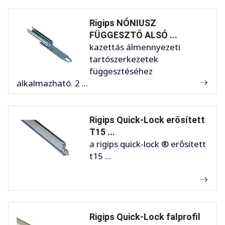
Rigips NÓNIUSZ
FÜGGESZTŐ ALSÓ ...
kazettás álmennyezeti
tartószerkezetek
függesztéséhez
alkalmazható. 2 ...
Rigips Quick-Lock erősített
T15 ...
a rigips quick-lock ® erősített
t15 ...
Rigips Quick-Lock falprofil