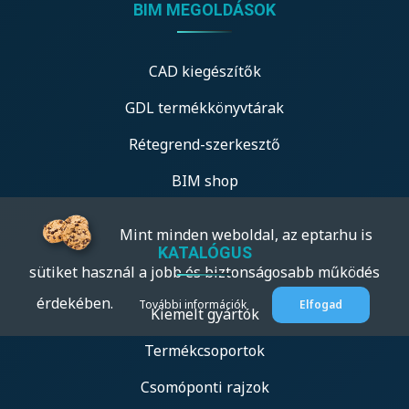
BIM MEGOLDÁSOK
CAD kiegészítők
GDL termékkönyvtárak
Rétegrend-szerkesztő
BIM shop
Mint minden weboldal, az eptar.hu is
KATALÓGUS
sütiket használ a jobb és biztonságosabb működés
érdekében.
További információk
Elfogad
Kiemelt gyártók
Termékcsoportok
Csomóponti rajzok