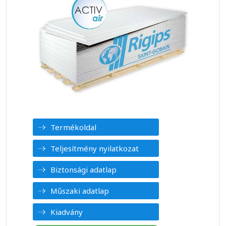
Termékoldal
Teljesítmény nyilatkozat
Biztonsági adatlap
Műszaki adatlap
Kiadvány