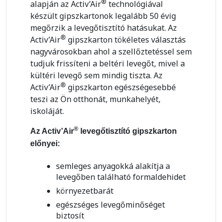
®
alapján az Activ’Air
technológiával
készült gipszkartonok legalább 50 évig
megőrzik a levegőtisztító hatásukat. Az
®
Activ’Air
gipszkarton tökéletes választás
nagyvárosokban ahol a szellőztetéssel sem
tudjuk frissíteni a beltéri levegőt, mivel a
kültéri levegő sem mindig tiszta. Az
®
Activ’Air
gipszkarton egészségesebbé
teszi az Ön otthonát, munkahelyét,
iskoláját.
®
Az Activ’Air
levegőtisztító gipszkarton
előnyei:
semleges anyagokká alakítja a
levegőben található formaldehidet
környezetbarát
egészséges levegőminőséget
biztosít