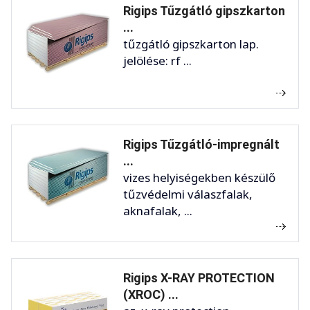
Rigips Tűzgátló gipszkarton
...
tűzgátló gipszkarton lap.
jelölése: rf ...
Rigips Tűzgátló-impregnált
...
vizes helyiségekben készülő
tűzvédelmi válaszfalak,
aknafalak, ...
Rigips X-RAY PROTECTION
(XROC) ...