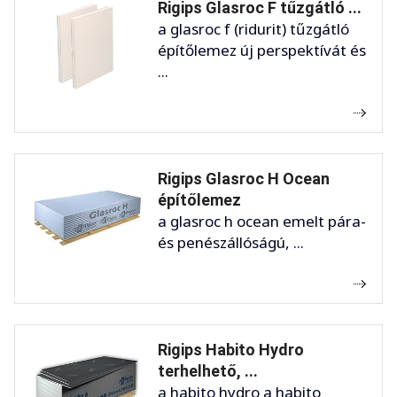
Rigips Glasroc F tűzgátló ...
a glasroc f (ridurit) tűzgátló
építőlemez új perspektívát és
...
Rigips Glasroc H Ocean
építőlemez
a glasroc h ocean emelt pára-
és penészállóságú, ...
Rigips Habito Hydro
terhelhető, ...
a habito hydro a habito