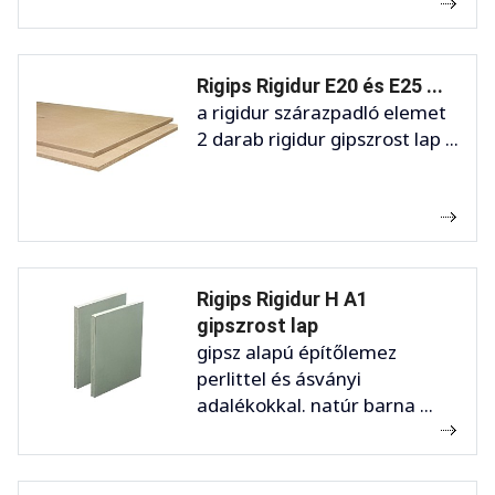
Rigips Rigidur E20 és E25 ...
a rigidur szárazpadló elemet
2 darab rigidur gipszrost lap ...
Rigips Rigidur H A1
gipszrost lap
gipsz alapú építőlemez
perlittel és ásványi
adalékokkal. natúr barna ...