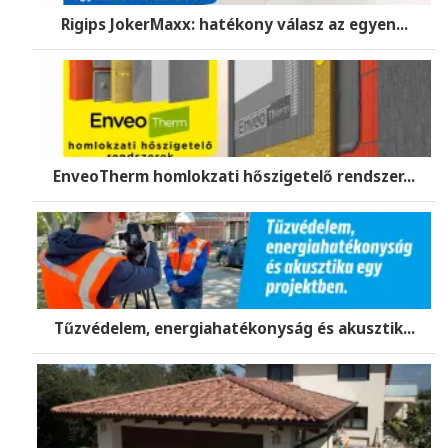
Rigips JokerMaxx: hatékony válasz az egyen...
EnveoTherm homlokzati hőszigetelő rendszer...
Tűzvédelem, energiahatékonyság és akusztik...