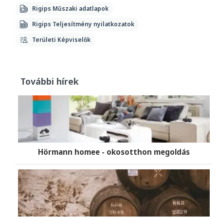
Rigips Műszaki adatlapok
Rigips Teljesítmény nyilatkozatok
Területi Képviselők
További hírek
Hörmann homee - okosotthon megoldás