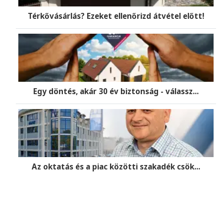
Térkővásárlás? Ezeket ellenőrizd átvétel előtt!
Egy döntés, akár 30 év biztonság - válassz...
Az oktatás és a piac közötti szakadék csök...