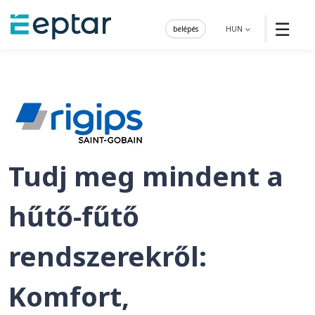
☰
belépés
HUN
Tudj meg mindent a
hűtő-fűtő
rendszerekről:
Komfort,