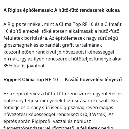
A Rigips építőlemezek: A hűtő-fűtő rendszerek kulcsa
A Rigips termékei, mint a Clima Top RF 10 és a Climafit
10 építőlemezek, tökéletesen alkalmasak a hűtő-fűtő
felületek borítására. Az építőlemezek nagy sűrűségű
gipszmagnak és expandált grafit tartalmának
köszönhetően rendkívül jó hővezetési képességgel
bírnak, így az ilyen rendszerek hűtőteljesítménye akár
35%-kal is javulhat.
Rigips® Clima Top RF 10 — Kiváló hővezetési tényező
Ez az építőlemez a hűtő-fűtő rendszerek egyenletes és
hatékony teljesítményének biztosítására készült. Kis
tömege és a nagy sűrűségű gipszmag révén magas
hővezetési képességgel rendelkezik (0,3 W/mK). Az
építés során Rigiprofil vázzal és nóniusz
függesztőrendszerrel rögzíthető, a felületek pedig