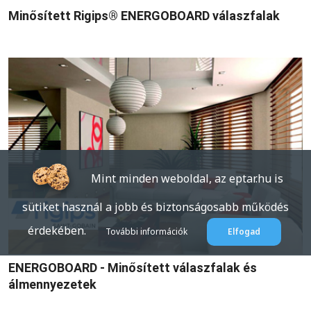
Minősített Rigips® ENERGOBOARD válaszfalak
Mint minden weboldal, az eptar.hu is
sütiket használ a jobb és biztonságosabb működés
érdekében.
További információk
Elfogad
ENERGOBOARD - Minősített válaszfalak és
álmennyezetek