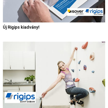
Új Rigips kiadvány!