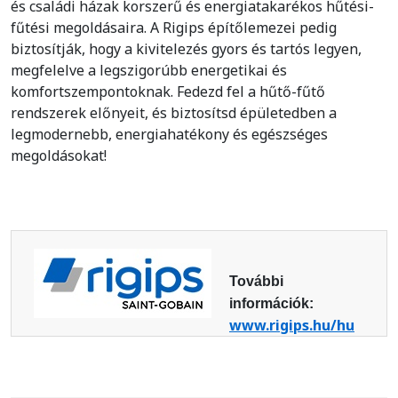
és családi házak korszerű és energiatakarékos hűtési-
fűtési megoldásaira. A Rigips építőlemezei pedig
biztosítják, hogy a kivitelezés gyors és tartós legyen,
megfelelve a legszigorúbb energetikai és
komfortszempontoknak. Fedezd fel a hűtő-fűtő
rendszerek előnyeit, és biztosítsd épületedben a
legmodernebb, energiahatékony és egészséges
megoldásokat!
További
információk:
www.rigips.hu/hu