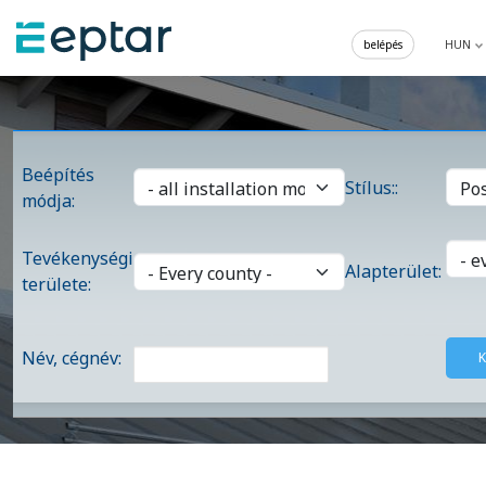
belépés
HUN
Beépítés
Stílus::
módja:
Tevékenységi
Alapterület:
területe:
Név, cégnév: