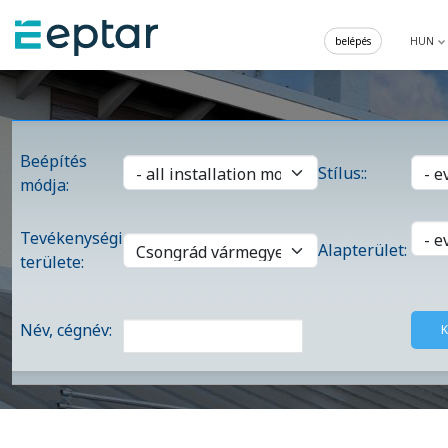
belépés
HUN
Beépítés
Stílus::
módja:
Tevékenységi
Alapterület:
területe:
Név, cégnév: