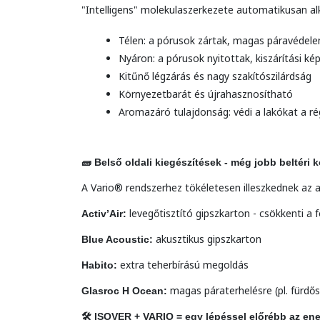
"Intelligens" molekulaszerkezete automatikusan a
Télen: a pórusok zártak, magas páravédele
Nyáron: a pórusok nyitottak, kiszárítási ké
Kitűnő légzárás és nagy szakítószilárdság
Környezetbarát és újrahasznosítható
Aromazáró tulajdonság: védi a lakókat a ré
🧱 Belső oldali kiegészítések - még jobb beltéri 
A Vario® rendszerhez tökéletesen illeszkednek az 
levegőtisztító gipszkarton - csökkenti a
Activ’Air:
akusztikus gipszkarton
Blue Acoustic:
extra teherbírású megoldás
Habito:
magas páraterhelésre (pl. fürdő
Glasroc H Ocean:
🛠 ISOVER + VARIO = egy lépéssel előrébb az ene