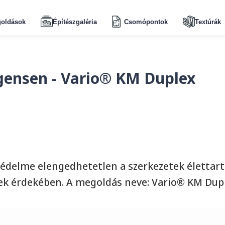
oldások
Építészgaléria
Csomópontok
Textúrák
igensen - Vario® KM Duplex
védelme elengedhetetlen a szerkezetek élettar
k érdekében. A megoldás neve: Vario® KM Duple