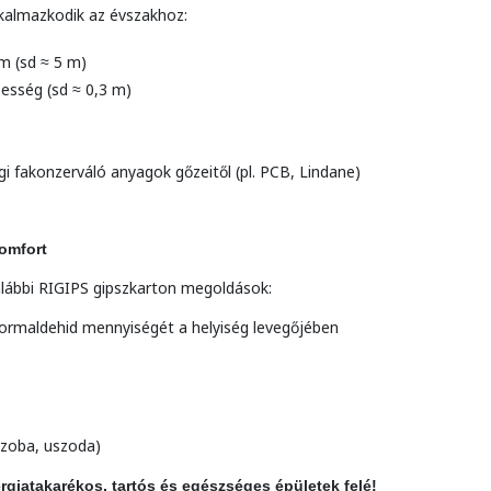
lkalmazkodik az évszakhoz:
m (sd ≈ 5 m)
pesség (sd ≈ 0,3 m)
gi fakonzerváló anyagok gőzeitől (pl. PCB, Lindane)
komfort
alábbi RIGIPS gipszkarton megoldások:
 formaldehid mennyiségét a helyiség levegőjében
szoba, uszoda)
rgiatakarékos, tartós és egészséges épületek felé!