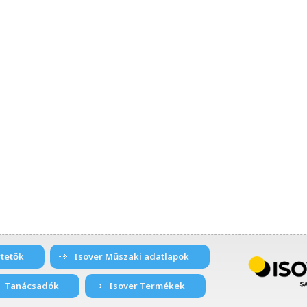
tetők
Isover Műszaki adatlapok
Tanácsadók
Isover Termékek