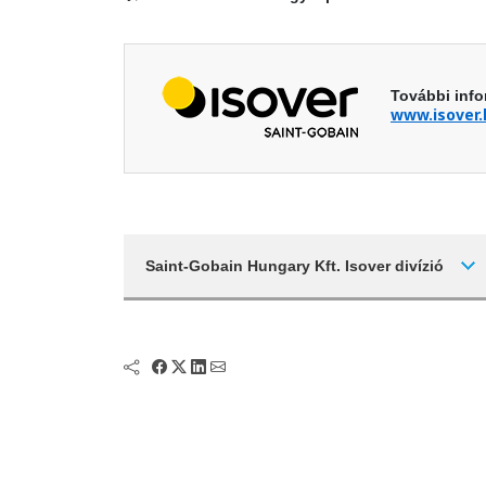
További info
www.isover.
Saint-Gobain Hungary Kft. Isover divízió