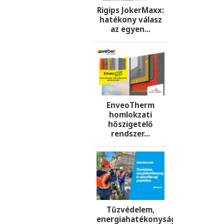
Rigips JokerMaxx:
hatékony válasz
az egyen...
EnveoTherm
homlokzati
hőszigetelő
rendszer...
Tűzvédelem,
energiahatékonyság