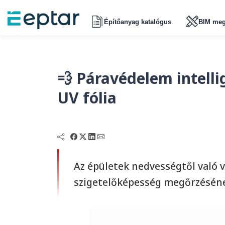
Építőanyag katalógus
BIM meg
💨 Páravédelem intell
UV fólia
Az épületek nedvességtől való 
szigetelőképesség megőrzéséne