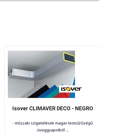
Isover CLIMAVER DECO - NEGRO
- műszaki szigetelések magas testsűrűségű
- műsza
üveggyapotból ...