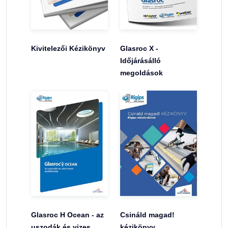
Kivitelezői Kézikönyv
Glasroc X -
Időjárásálló
megoldások
Glasroc H Ocean - az
Csináld magad!
uszodák és vizes
kézikönyv