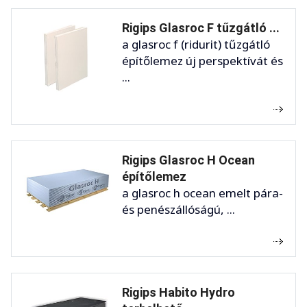
Rigips Glasroc F tűzgátló ...
a glasroc f (ridurit) tűzgátló
építőlemez új perspektívát és
...
Rigips Glasroc H Ocean
építőlemez
a glasroc h ocean emelt pára-
és penészállóságú, ...
Rigips Habito Hydro