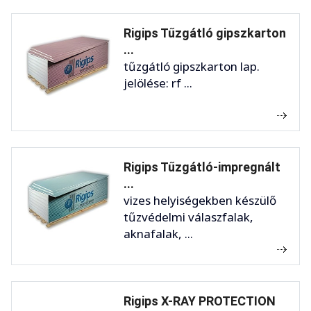
Rigips Tűzgátló gipszkarton
...
tűzgátló gipszkarton lap.
jelölése: rf ...
Rigips Tűzgátló-impregnált
...
vizes helyiségekben készülő
tűzvédelmi válaszfalak,
aknafalak, ...
Rigips X-RAY PROTECTION