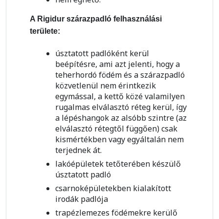
A Rigidur szárazpadló felhasználási
területe:
úsztatott padlóként kerül
beépítésre, ami azt jelenti, hogy a
teherhordó födém és a szárazpadló
közvetlenül nem érintkezik
egymással, a kettő közé valamilyen
rugalmas elválasztó réteg kerül, így
a lépéshangok az alsóbb szintre (az
elválasztó rétegtől függően) csak
kismértékben vagy egyáltalán nem
terjednek át.
lakóépületek tetőterében készülő
úsztatott padló
csarnoképületekben kialakított
irodák padlója
trapézlemezes födémekre kerülő