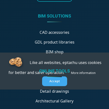
BIM SOLUTIONS
CAD accessories
GDL product libraries
BIM shop
Like all websites, eptar.hu uses cookies
ONLINE TOOLS
for better and safer operation.
More information
Accept
Detail drawings
Architectural Gallery