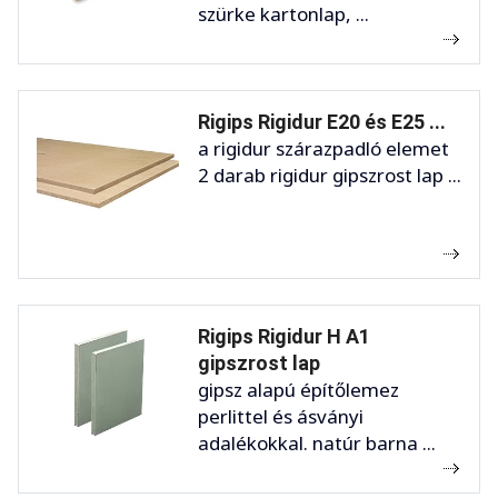
szürke kartonlap, ...
Rigips Rigidur E20 és E25 ...
a rigidur szárazpadló elemet
2 darab rigidur gipszrost lap ...
Rigips Rigidur H A1
gipszrost lap
gipsz alapú építőlemez
perlittel és ásványi
adalékokkal. natúr barna ...