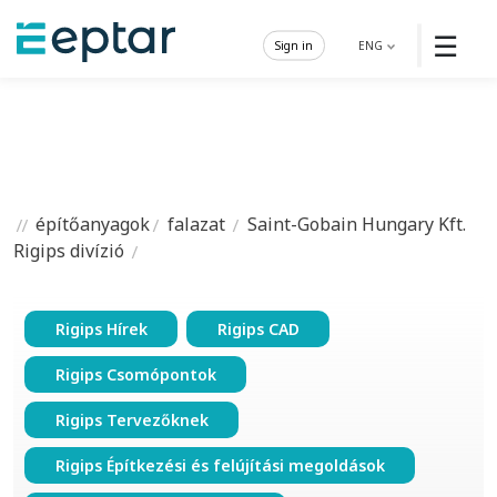
☰
Sign in
ENG
építőanyagok
falazat
Saint-Gobain Hungary Kft.
Rigips divízió
Rigips Hírek
Rigips CAD
Rigips Csomópontok
Rigips Tervezőknek
Rigips Építkezési és felújítási megoldások