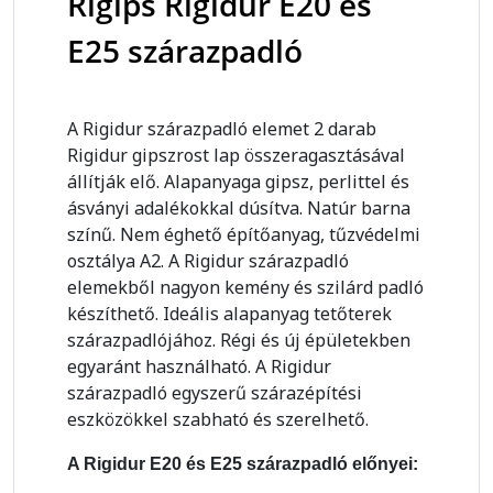
Rigips Rigidur E20 és
E25 szárazpadló
A Rigidur szárazpadló elemet 2 darab
Rigidur gipszrost lap összeragasztásával
állítják elő. Alapanyaga gipsz, perlittel és
ásványi adalékokkal dúsítva. Natúr barna
színű. Nem éghető építőanyag, tűzvédelmi
osztálya A2. A Rigidur szárazpadló
elemekből nagyon kemény és szilárd padló
készíthető. Ideális alapanyag tetőterek
szárazpadlójához. Régi és új épületekben
egyaránt használható. A Rigidur
szárazpadló egyszerű szárazépítési
eszközökkel szabható és szerelhető.
A Rigidur E20 és E25 szárazpadló előnyei: