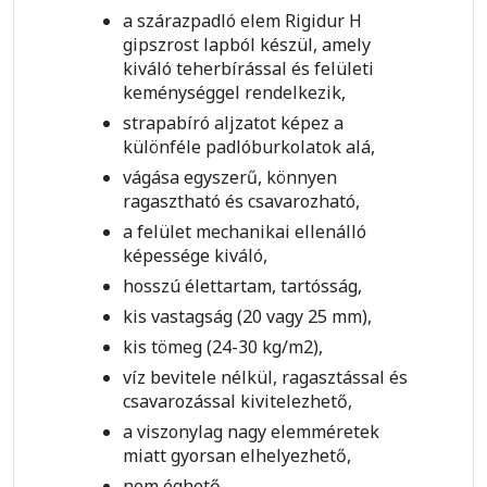
a szárazpadló elem Rigidur H
gipszrost lapból készül, amely
kiváló teherbírással és felületi
keménységgel rendelkezik,
strapabíró aljzatot képez a
különféle padlóburkolatok alá,
vágása egyszerű, könnyen
ragasztható és csavarozható,
a felület mechanikai ellenálló
képessége kiváló,
hosszú élettartam, tartósság,
kis vastagság (20 vagy 25 mm),
kis tömeg (24-30 kg/m2),
víz bevitele nélkül, ragasztással és
csavarozással kivitelezhető,
a viszonylag nagy elemméretek
miatt gyorsan elhelyezhető,
nem éghető.