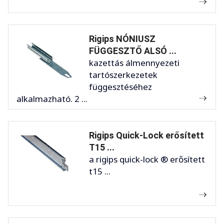
Rigips NÓNIUSZ
FÜGGESZTŐ ALSÓ ...
kazettás álmennyezeti
tartószerkezetek
függesztéséhez
alkalmazható. 2 ...
Rigips Quick-Lock erősített
T15 ...
a rigips quick-lock ® erősített
t15 ...