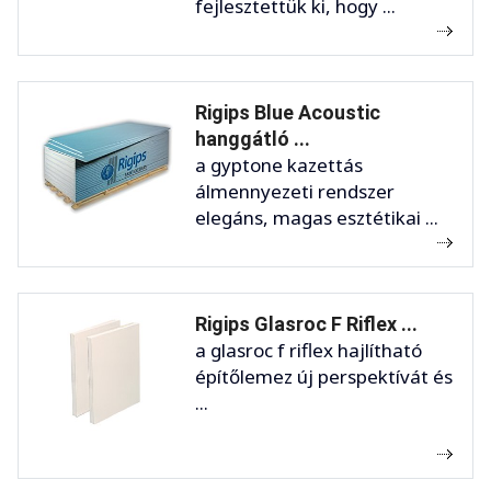
fejlesztettük ki, hogy ...
Rigips Blue Acoustic
hanggátló ...
a gyptone kazettás
álmennyezeti rendszer
elegáns, magas esztétikai ...
Rigips Glasroc F Riflex ...
a glasroc f riflex hajlítható
építőlemez új perspektívát és
...