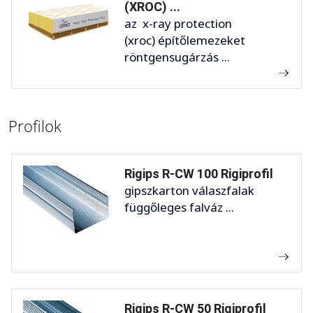
(XROC) ...
az x-ray protection
(xroc) építőlemezeket
röntgensugárzás ...
Profilok
Rigips R-CW 100 Rigiprofil
gipszkarton válaszfalak
függőleges falváz ...
Rigips R-CW 50 Rigiprofil