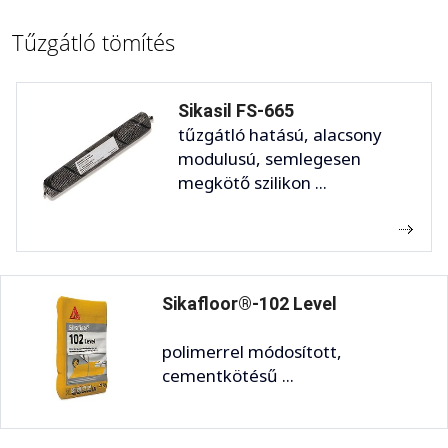
Tűzgátló tömítés
Sikasil FS-665
tűzgátló hatású, alacsony
modulusú, semlegesen
megkötő szilikon ...
Sikafloor®-102 Level
polimerrel módosított,
cementkötésű ...