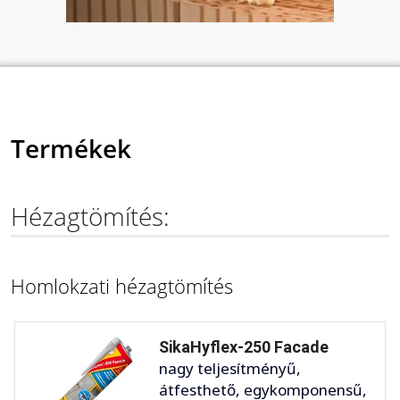
Termékek
Hézagtömítés:
Homlokzati hézagtömítés
SikaHyflex-250 Facade
nagy teljesítményű,
átfesthető, egykomponensű,