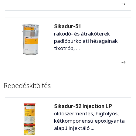
Sikadur-51
rakodó- és átrakóterek
padlóburkolati hézagainak
tixotróp, ...
Repedéskitöltés
Sikadur-52 Injection LP
oldószermentes, hígfolyós,
kétkomponensű epoxigyanta
alapú injektáló ...