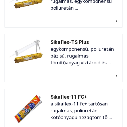
rugalmas, egykomponensű
poliuretán ...
Sikaflex-TS Plus
egykomponensű, poliuretán
bázisú, rugalmas
tömítőanyag víztároló és ...
Sikaflex-11 FC+
a sikaflex-11 fc+ tartósan
rugalmas, poliuretán
kötőanyagú hézagtömítő ...