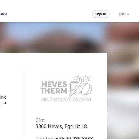
hop
Sign in
ENG
ink
, a
Cím:
3360 Heves, Egri út 18.
Telefon:
+36 20 286 8888