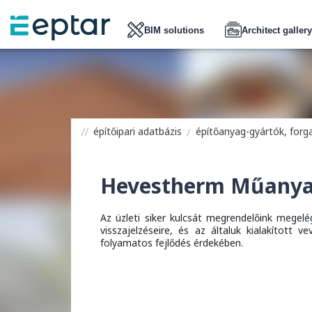
BIM solutions
Architect gallery
építőipari adatbázis
építőanyag-gyártók, for
Hevestherm Műanyag
Az üzleti siker kulcsát megrendelőink megelé
visszajelzéseire, és az általuk kialakított 
folyamatos fejlődés érdekében.