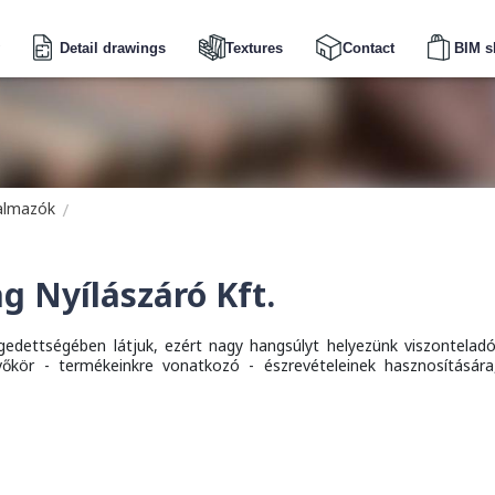
Detail drawings
Textures
Contact
BIM s
galmazók
 Nyílászáró Kft.
gedettségében látjuk, ezért nagy hangsúlyt helyezünk viszonteladó
vevőkör - termékeinkre vonatkozó - észrevételeinek hasznosítására