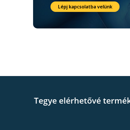
Lépj kapcsolatba velünk
Tegye elérhetővé termé