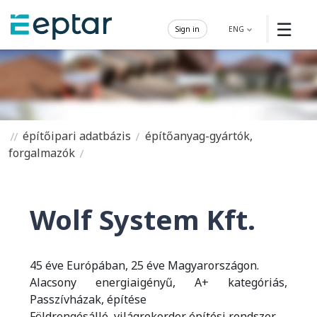
☰
Sign in
ENG
építőipari adatbázis
építőanyag-gyártók,
forgalmazók
Wolf System Kft.
45 éve Európában, 25 éve Magyarországon.
Alacsony energiaigényű, A+ kategóriás,
Passzívházak, építése
Földrengésálló, világrekorder építési rendszer.