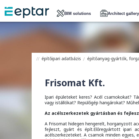
BIM solutions
Architect gallery
építőipari adatbázis
építőanyag-gyártók, for
Frisomat Kft.
Ipari épületeket keres? Acél csarnokokat? 
vagy istállókat? Repülőgép hangárokat? Műh
Az acélszerkezetek gyártásban és fejles
A Frisomat hidegen hengerelt, horganyzott ac
fejleszt, gyárt és épít.Előregyártott ipari
acélszerkezeteket. A csarnok minden egyes, eg