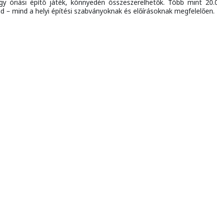
egy óriási építő játék, könnyedén összeszerelhetők. Több mint 20.
nd – mind a helyi építési szabványoknak és előírásoknak megfelelően.