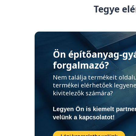
Tegye elé
Ön építőanyag-gy
forgalmazó?
Nem találja termékeit oldal
termékei elérhetőek legyene
kivitelezők számára?
Legyen Ön is kiemelt partner
velünk a kapcsolatot!