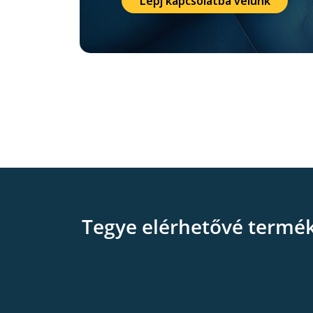
Lépj kapcsolatba velünk
Tegye elérhetővé termé