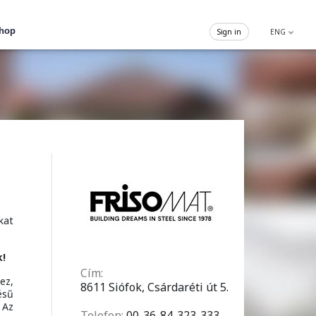
hop
Sign in
ENG
kat
k!
Cím:
ez,
8611 Siófok, Csárdaréti út 5.
ésű
 Az
Telefon:
00-36-84-323-333