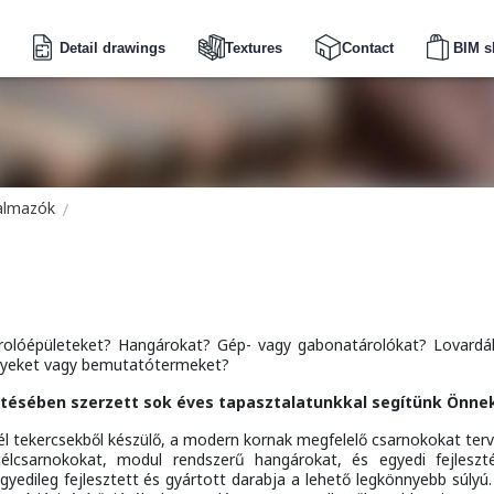
Detail drawings
Textures
Contact
BIM s
galmazók
Tárolóépületeket? Hangárokat? Gép- vagy gabonatárolókat? Lovardá
elyeket vagy bemutatótermeket?
ztésében szerzett sok éves tapasztalatunkkal segítünk Önne
él tekercsekből készülő, a modern kornak megfelelő csarnokokat terv
 acélcsarnokokat, modul rendszerű hangárokat, és egyedi fejleszt
yedileg fejlesztett és gyártott darabja a lehető legkönnyebb súlyú.