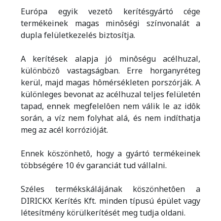
Európa egyik vezetô kerítésgyártó cége
termékeinek magas minôségi színvonalát a
dupla felületkezelés biztosítja.
A kerítések alapja jó minôségu acélhuzal,
különbözô vastagságban. Erre horganyréteg
kerül, majd magas hômérsékleten porszórják. A
különleges bevonat az acélhuzal teljes felületén
tapad, ennek megfelelôen nem válik le az idôk
során, a víz nem folyhat alá, és nem indíthatja
meg az acél korrózióját.
Ennek köszönhetô, hogy a gyártó termékeinek
többségére 10 év garanciát tud vállalni.
Széles termékskálájának köszönhetôen a
DIRICKX Kerítés Kft. minden típusú épület vagy
létesítmény körülkerítését meg tudja oldani.