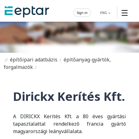
☰
Sign in
ENG
építőipari adatbázis
építőanyag-gyártók,
forgalmazók
Dirickx Kerítés Kft.
A DIRICKX Kerítés Kft. a 80 éves gyártási
tapasztalattal rendelkezô francia gyártó
magyarországi leányvállalata.