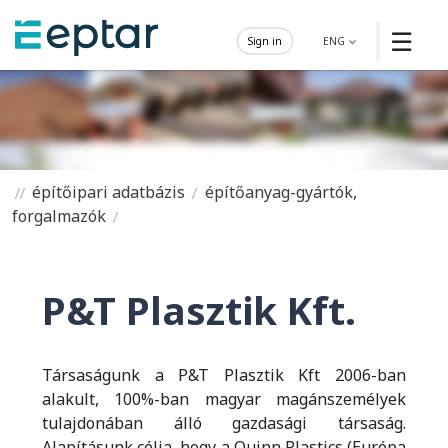
☰
Sign in
ENG
építőipari adatbázis
építőanyag-gyártók,
forgalmazók
P&T Plasztik Kft.
Társaságunk a P&T Plasztik Kft 2006-ban
alakult, 100%-ban magyar magánszemélyek
tulajdonában álló gazdasági társaság.
Alapításunk célja, hogy a Quinn Plastics (Európa