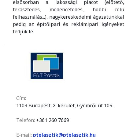
elsősorban a lakossági piacot (előtető,
teraszfedés, medencefedés, hobbi célú
felhasználás...), nagykereskedelmi ágazatunkkal
pedig az építőipari és reklámipari igényeket
fedjük le.
Cím:
1103 Budapest, X. kerület, Gyömrői út 105.
Telefon:
+361 260 7669
E-mail:
ptplasztik@ptplasztik.hu