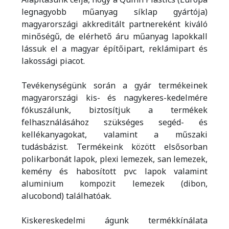
legnagyobb műanyag síklap gyártója)
magyarországi akkreditált partnereként kiváló
minőségű, de elérhető áru műanyag lapokkall
lássuk el a magyar építőipart, reklámipart és
lakossági piacot.
Tevékenységünk során a gyár termékeinek
magyarországi kis- és nagykeres-kedelmére
fókuszálunk, biztosítjuk a termékek
felhasználásához szükséges segéd- és
kellékanyagokat, valamint a műszaki
tudásbázist. Termékeink között elsősorban
polikarbonát lapok, plexi lemezek, san lemezek,
kemény és habosított pvc lapok valamint
aluminium kompozit lemezek (dibon,
alucobond) találhatóak.
Kiskereskedelmi águnk termékkínálata