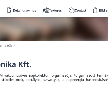
Detail drawings
Textures
Contact
BIM s
galmazók
nika Kft.
M vákuumcsöves napkollektor forgalmazója. Forgalmazott termék
síkkollektorok, tartályok, szivattyúk, a napenergia hasznosításá