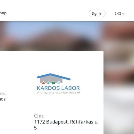
hop
Sign in
ENG
ek:
hoz
Cím:
1172 Budapest, Rétifarkas u.
5.