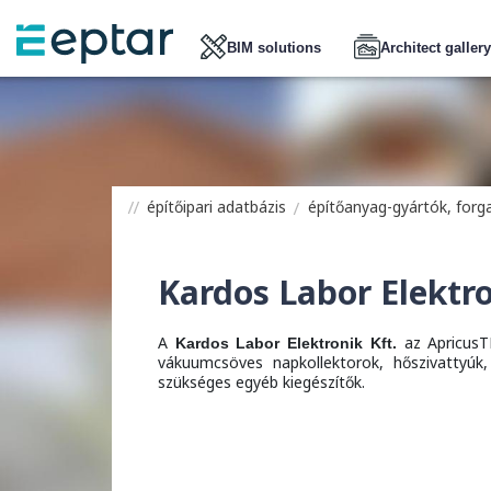
BIM solutions
Architect gallery
építőipari adatbázis
építőanyag-gyártók, for
Kardos Labor Elektro
A
az ApricusT
Kardos Labor Elektronik Kft.
vákuumcsöves napkollektorok, hőszivattyúk, 
szükséges egyéb kiegészítők.