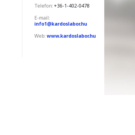
Telefon:
+36-1-402-0478
E-mail:
info1@kardoslabor.hu
Web:
www.kardoslabor.hu