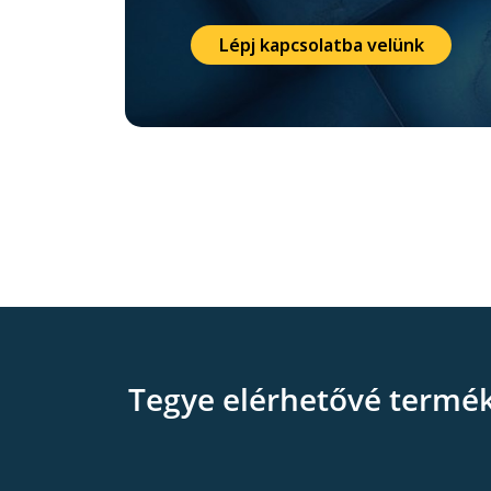
Lépj kapcsolatba velünk
Tegye elérhetővé termé