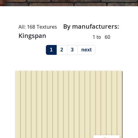
By manufacturers:
All: 168 Textures
Kingspan
1 to 60
1
2
3
next