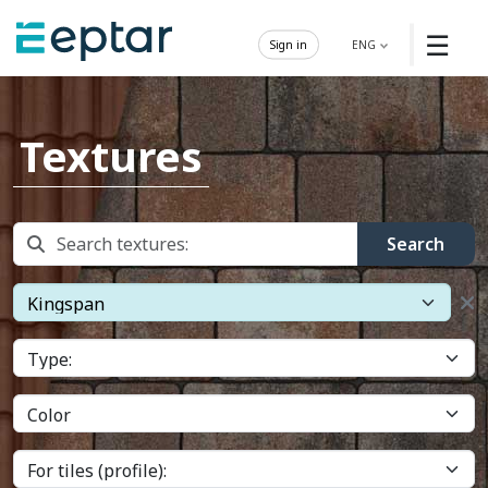
☰
Sign in
ENG
Textures
Search