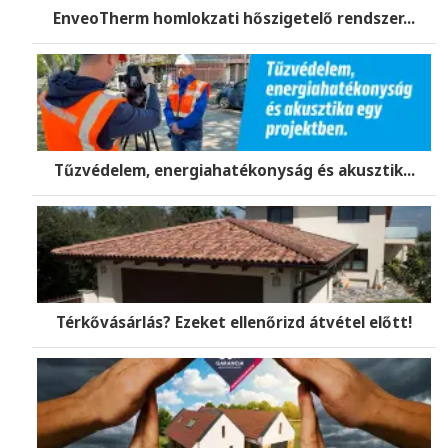
EnveoTherm homlokzati hőszigetelő rendszer...
Tűzvédelem, energiahatékonyság és akusztik...
Térkővásárlás? Ezeket ellenőrizd átvétel előtt!