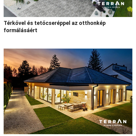
Térkővel és tetőcseréppel az otthonkép
formálásáért