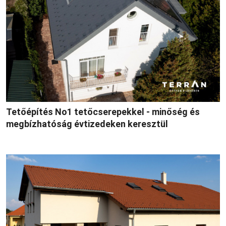
Tetőépítés No1 tetőcserepekkel - minőség és
megbízhatóság évtizedeken keresztül