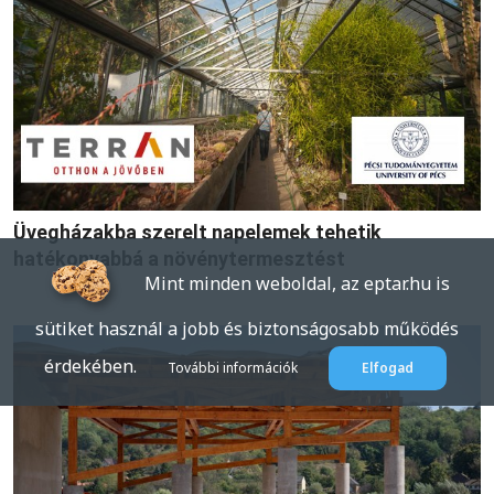
Üvegházakba szerelt napelemek tehetik
hatékonyabbá a növénytermesztést
Mint minden weboldal, az eptar.hu is
sütiket használ a jobb és biztonságosabb működés
érdekében.
További információk
Elfogad