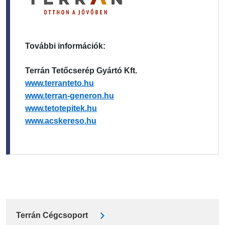
További információk:
Terrán Tetőcserép Gyártó Kft.
www.terranteto.hu
www.terran-generon.hu
www.tetotepitek.hu
www.acskereso.hu
Terrán Cégcsoport