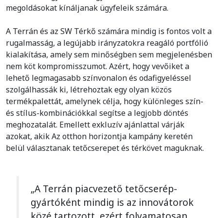
megoldásokat kínáljanak ügyfeleik számára.
A Terrán és az SW Térkő számára mindig is fontos volt a
rugalmasság, a legújabb irányzatokra reagáló portfólió
kialakítása, amely sem minőségben sem megjelenésben
nem köt kompromisszumot. Azért, hogy vevőiket a
lehető legmagasabb színvonalon és odafigyeléssel
szolgálhassák ki, létrehoztak egy olyan közös
termékpalettát, amelynek célja, hogy különleges szín-
és stílus-kombinációkkal segítse a legjobb döntés
meghozatalát. Emellett exkluzív ajánlattal várják
azokat, akik Az otthon horizontja kampány keretén
belül választanak tetőcserepet és térkövet maguknak.
„A Terrán piacvezető tetőcserép-
gyártóként mindig is az innovátorok
közé tartozott, ezért folyamatosan