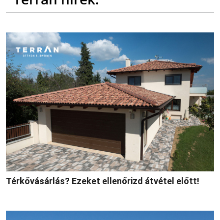
Térkővásárlás? Ezeket ellenőrizd átvétel előtt!