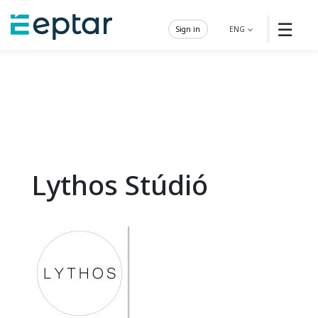
☰
Sign in
ENG
Lythos Stúdió