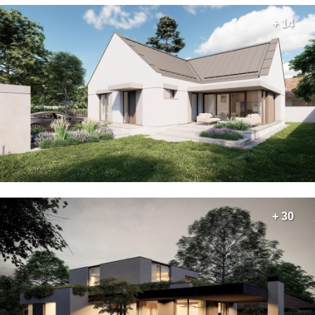
+ 14
+ 30