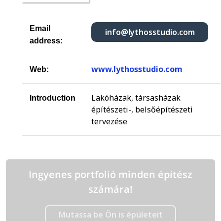
Email
info@lythosstudio.com
address:
www.lythosstudio.com
Web:
Lakóházak, társasházak
Introduction
építészeti-, belsőépítészeti
tervezése
Ingyenes portfolió minden építész
számára!
Mutassa be Ön is épületeit