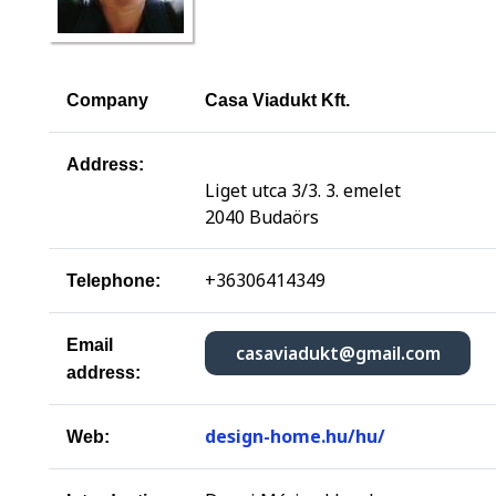
Company
Casa Viadukt Kft.
Address:
Liget utca 3/3. 3. emelet
2040 Budaörs
+36306414349
Telephone:
Email
casaviadukt@gmail.com
address:
design-home.hu/hu/
Web: