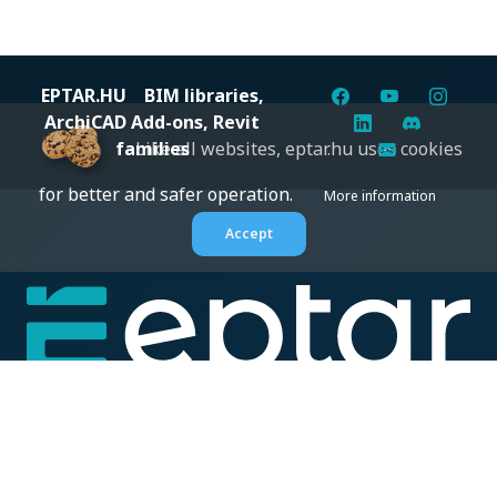
EPTAR.HU
BIM libraries,
ArchiCAD Add-ons, Revit
families
Like all websites, eptar.hu uses cookies
for better and safer operation.
More information
Accept
Digital solutions for construction professionals: catalogs,
BIM files, articles, and inspiration all in one place.