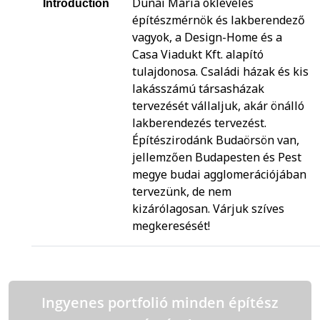
Dunai Mária okleveles
Introduction
építészmérnök és lakberendező
vagyok, a Design-Home és a
Casa Viadukt Kft. alapító
tulajdonosa. Családi házak és kis
lakásszámú társasházak
tervezését vállaljuk, akár önálló
lakberendezés tervezést.
Építészirodánk Budaörsön van,
jellemzően Budapesten és Pest
megye budai agglomerációjában
tervezünk, de nem
kizárólagosan. Várjuk szíves
megkeresését!
Ingyenes portfolió minden építész