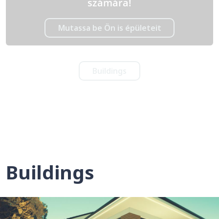
számára!
Mutassa be Ön is épületeit
Buildings
Buildings