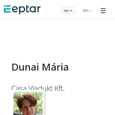
☰
Sign in
ENG
Dunai Mária
Casa Viadukt Kft.