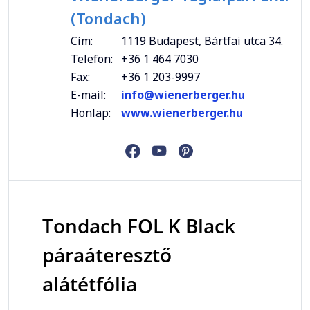
(Tondach)
Cím:
1119 Budapest, Bártfai utca 34.
Telefon:
+36 1 464 7030
Fax:
+36 1 203-9997
E-mail:
info@wienerberger.hu
Honlap:
www.wienerberger.hu
Tondach FOL K Black
páraáteresztő
alátétfólia