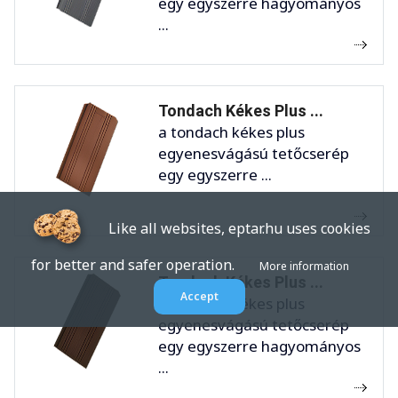
egy egyszerre hagyományos
...
Tondach Kékes Plus ...
a tondach kékes plus
egyenesvágású tetőcserép
egy egyszerre ...
Like all websites, eptar.hu uses cookies
for better and safer operation.
More information
Tondach Kékes Plus ...
Accept
a tondach kékes plus
egyenesvágású tetőcserép
egy egyszerre hagyományos
...