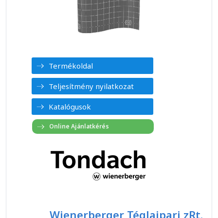
Termékoldal
Teljesítmény nyilatkozat
Katalógusok
Wienerberger Téglaipari zRt.