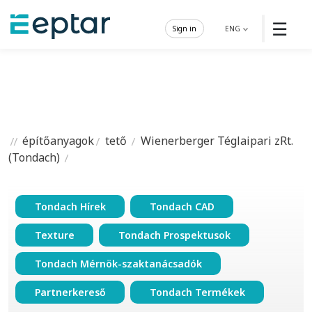
☰
Sign in
ENG
építőanyagok
tető
Wienerberger Téglaipari zRt.
(Tondach)
Tondach Hírek
Tondach CAD
Texture
Tondach Prospektusok
Tondach Mérnök-szaktanácsadók
Partnerkereső
Tondach Termékek