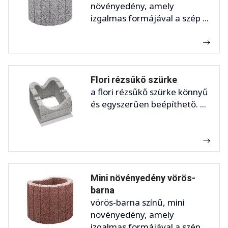
növényedény, amely
izgalmas formájával a szép ...
Flori rézsűkő szürke
a flori rézsűkő szürke könnyű
és egyszerűen beépíthető. ...
Mini növényedény vörös-
barna
vörös-barna színű, mini
növényedény, amely
izgalmas formájával a szép ...