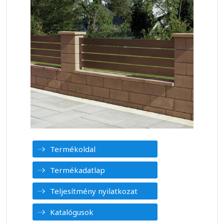
Termékoldal
Termékadatlap
Teljesítmény nyilatkozat
Katalógusok