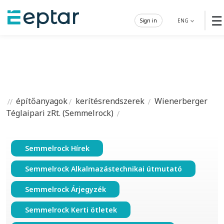
☰
Sign in
ENG
építőanyagok
kerítésrendszerek
Wienerberger
Téglaipari zRt. (Semmelrock)
Semmelrock Hírek
Semmelrock Alkalmazástechnikai útmutató
Semmelrock Árjegyzék
Semmelrock Kerti ötletek