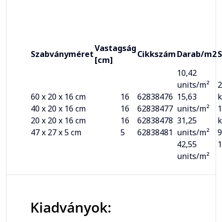
Vastagság
Szabványméret
Cikkszám
Darab/m2
S
[cm]
10,42
units/m²
2
60 x 20 x 16 cm
16
62838476
15,63
k
40 x 20 x 16 cm
16
62838477
units/m²
1
20 x 20 x 16 cm
16
62838478
31,25
k
47 x 27 x 5 cm
5
62838481
units/m²
9
42,55
1
units/m²
Kiadványok: