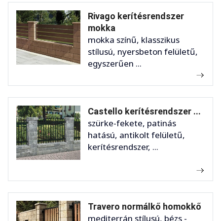
Rivago kerítésrendszer
mokka
mokka színű, klasszikus
stílusú, nyersbeton felületű,
egyszerűen ...
Castello kerítésrendszer ...
szürke-fekete, patinás
hatású, antikolt felületű,
kerítésrendszer, ...
Travero normálkő homokkő
mediterrán stílusú, bézs -