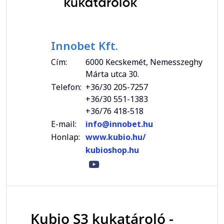
Innobet Kft.
Cím:
6000 Kecskemét, Nemesszeghy
Márta utca 30.
Telefon:
+36/30 205-7257
+36/30 551-1383
+36/76 418-518
E-mail:
info@innobet.hu
Honlap:
www.kubio.hu/
kubioshop.hu
Kubio S3 kukatároló -