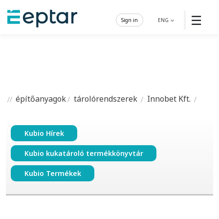
☰
Sign in
ENG
építőanyagok
tárolórendszerek
Innobet Kft.
Kubio Hírek
Kubio kukatároló termékkönyvtár
Kubio Termékek