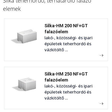
Silka teherhordó, térhatároló falazó
elemek
Silka-HM 200 NF+GT
falazóelem
lakó-, közösségi- és ipari
épületek teherhordó és
vázkitöltő ...
Silka-HM 250 NF+GT
falazóelem
lakó-, közösségi- és ipari
épületek teherhordó és
vázkitöltő ...