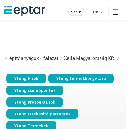
☰
Sign in
ENG
építőanyagok
falazat
Xella Magyarország Kft.
Ytong Hírek
Ytong termékkönyvtára
Ytong csomópontok
Ytong Prospektusok
Ytong Értékesítő partnerek
Ytong Termékek