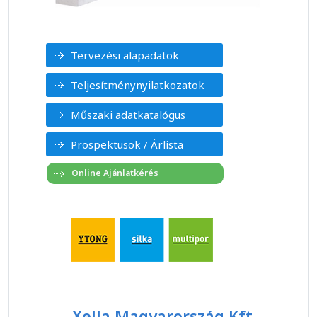
Tervezési alapadatok
Teljesítménynyilatkozatok
Műszaki adatkatalógus
Prospektusok / Árlista
Xella Magyarország Kft.