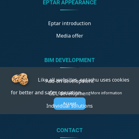
ÉPTÁR APPEARANCE
Eptar introduction
Media offer
BIM DEVELOPMENT
Like all websites, eptar.hu uses cookies
Add-on development
for better and safer operation.
GDL development
More information
Accept
Individual solutions
CONTACT