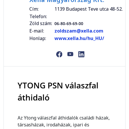
Cím:
1139 Budapest Teve utca 48-52.
Telefon:
Zöld szám:
06-80-69-69-00
E-mail:
zoldszam@xella.com
Honlap:
www.xella.hu/hu_HU/
YTONG PSN válaszfal
áthidaló
Az Ytong válaszfal áthidalók családi házak,
társasházak, irodaházak, ipari és