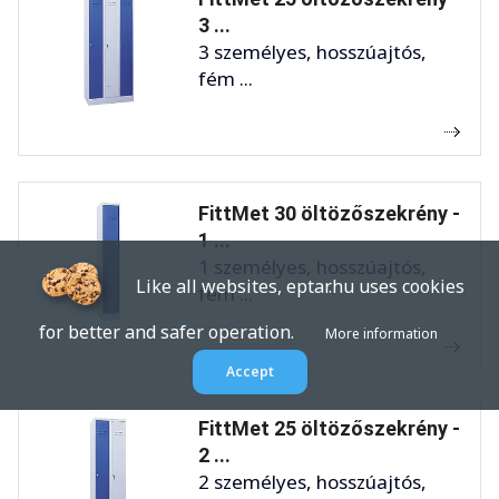
3 ...
3 személyes, hosszúajtós,
fém ...
FittMet 30 öltözőszekrény -
1 ...
1 személyes, hosszúajtós,
Like all websites, eptar.hu uses cookies
fém ...
for better and safer operation.
More information
Accept
FittMet 25 öltözőszekrény -
2 ...
2 személyes, hosszúajtós,