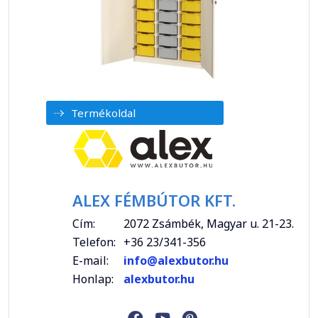
Termékoldal
ALEX FÉMBÚTOR KFT.
Cím:
2072 Zsámbék, Magyar u. 21-23.
Telefon:
+36 23/341-356
E-mail:
info@alexbutor.hu
Honlap:
alexbutor.hu